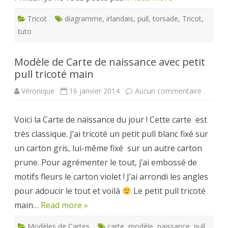
Tricot
diagramme
,
irlandais
,
pull
,
torsade
,
Tricot
,
tuto
Modèle de Carte de naissance avec petit
pull tricoté main
sur
Véronique
16 janvier 2014
Aucun commentaire
Modèle
de
Carte
Voici la Carte de naissance du jour ! Cette carte est
de
naissan
très classique. J’ai tricoté un petit pull blanc fixé sur
avec
petit
un carton gris, lui-même fixé sur un autre carton
pull
tricoté
prune. Pour agrémenter le tout, j’ai embossé de
main
motifs fleurs le carton violet ! J’ai arrondi les angles
pour adoucir le tout et voilà
Le petit pull tricoté
main…
Read more »
Modèles de Cartes
carte
,
modèle
,
naissance
,
pull
,