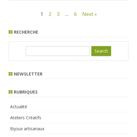
Pagination
1
2
3
…
6
Next »
des
RECHERCHE
publications
S
e
a
r
NEWSLETTER
c
h
RUBRIQUES
Actualité
Ateliers Créatifs
Bijoux artisanaux