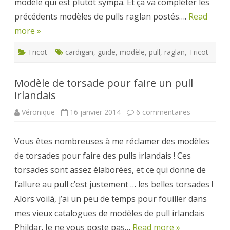
modèle qui est plutôt sympa. Et ça va compléter les
précédents modèles de pulls raglan postés….
Read
more »
Tricot
cardigan
,
guide
,
modèle
,
pull
,
raglan
,
Tricot
Modèle de torsade pour faire un pull
irlandais
sur
Véronique
16 janvier 2014
6 commentaires
Modèle
de
torsade
Vous êtes nombreuses à me réclamer des modèles
pour
faire
de torsades pour faire des pulls irlandais ! Ces
un
pull
torsades sont assez élaborées, et ce qui donne de
irlandais
l’allure au pull c’est justement … les belles torsades !
Alors voilà, j’ai un peu de temps pour fouiller dans
mes vieux catalogues de modèles de pull irlandais
Phildar. Je ne vous poste pas…
Read more »