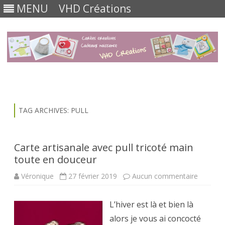
MENU
VHD Créations
Skip
to
content
TAG ARCHIVES:
PULL
Carte artisanale avec pull tricoté main
toute en douceur
sur
Véronique
27 février 2019
Aucun commentaire
Carte
artisana
avec
L’hiver est là et bien là
pull
tricoté
alors je vous ai concocté
main
toute