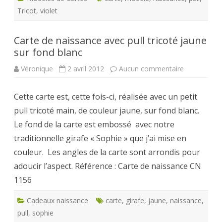
Tricot
,
violet
Carte de naissance avec pull tricoté jaune
sur fond blanc
sur
Véronique
2 avril 2012
Aucun commentaire
Carte
de
naissance
Cette carte est, cette fois-ci, réalisée avec un petit
avec
pull
pull tricoté main, de couleur jaune, sur fond blanc.
tricoté
jaune
Le fond de la carte est embossé avec notre
sur
fond
traditionnelle girafe « Sophie » que j’ai mise en
blanc
couleur. Les angles de la carte sont arrondis pour
adoucir l’aspect. Référence : Carte de naissance CN
1156
Cadeaux naissance
carte
,
girafe
,
jaune
,
naissance
,
pull
,
sophie