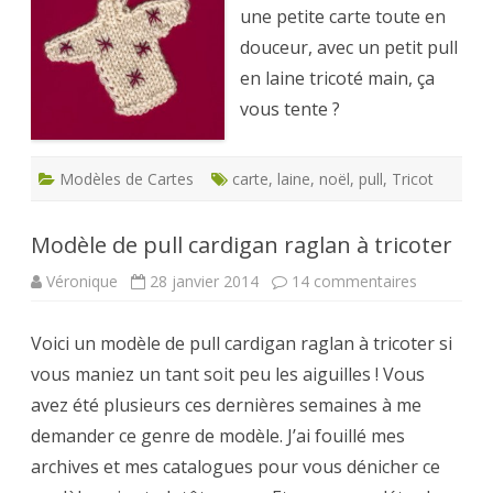
une petite carte toute en
en
douceur
douceur, avec un petit pull
en laine tricoté main, ça
vous tente ?
Modèles de Cartes
carte
,
laine
,
noël
,
pull
,
Tricot
Modèle de pull cardigan raglan à tricoter
sur
Véronique
28 janvier 2014
14 commentaires
Modèle
de
pull
Voici un modèle de pull cardigan raglan à tricoter si
cardigan
raglan
vous maniez un tant soit peu les aiguilles ! Vous
à
tricoter
avez été plusieurs ces dernières semaines à me
demander ce genre de modèle. J’ai fouillé mes
archives et mes catalogues pour vous dénicher ce