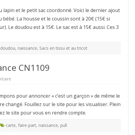
naissance
:
apin et le petit sac coordonné. Voici le dernier ajout
un
doudou
du bébé. La housse et le coussin sont à 20€ (15€ si
lapin
et
ur). Le doudou est à 15€. Le sac est à 15€ aussi. Ces 3
son
sac
coordonné
,
doudou
,
naissance
,
Sacs en tissu et au tricot
sance CN1109
sur
taire
Modèle
de
carte
 tampons pour annoncer « c’est un garçon » de même le
naissance
CN1109
e changé. Fouillez sur le site pour les visualiser. Plein
tez le site pour vous en rendre compte.
carte
,
faire-part
,
naissance
,
pull