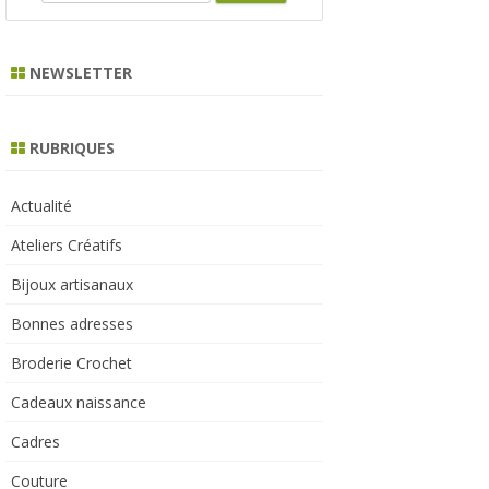
e
a
r
NEWSLETTER
c
h
RUBRIQUES
Actualité
Ateliers Créatifs
Bijoux artisanaux
Bonnes adresses
Broderie Crochet
Cadeaux naissance
Cadres
Couture