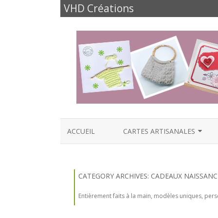
VHD Créations
ACCUEIL
CARTES ARTISANALES
CARTES NAISSANCE
CARTES ANNIVERSAIRES
CATEGORY ARCHIVES:
CADEAUX NAISSANC
CARTES FÊTES ET FAMILLE
Entièrement faits à la main, modèles uniques, per
CARTES AMOUR