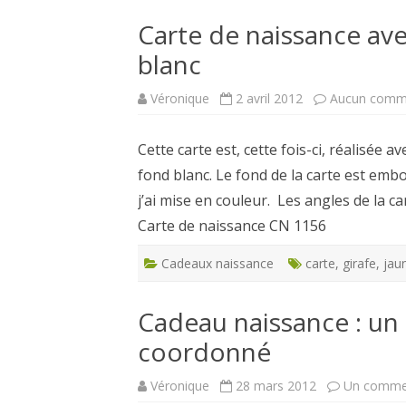
Carte de naissance ave
CARTES NOËL ET VOEUX
blanc
Véronique
2 avril 2012
Aucun comm
Cette carte est, cette fois-ci, réalisée a
fond blanc. Le fond de la carte est emb
j’ai mise en couleur. Les angles de la c
Carte de naissance CN 1156
Cadeaux naissance
carte
,
girafe
,
jau
Cadeau naissance : un
coordonné
Véronique
28 mars 2012
Un comme