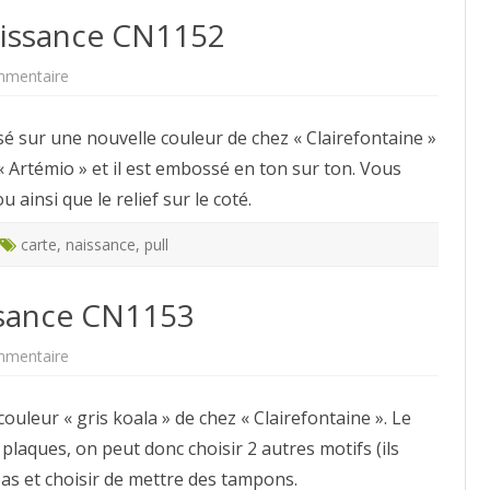
aissance CN1152
sur
mmentaire
Modèle
de
carte
é sur une nouvelle couleur de chez « Clairefontaine »
de
naissance
« Artémio » et il est embossé en ton sur ton. Vous
CN1152
ainsi que le relief sur le coté.
carte
,
naissance
,
pull
ssance CN1153
sur
mmentaire
Modèles
de
carte
couleur « gris koala » de chez « Clairefontaine ». Le
naissance
CN1153
 plaques, on peut donc choisir 2 autres motifs (ils
pas et choisir de mettre des tampons.