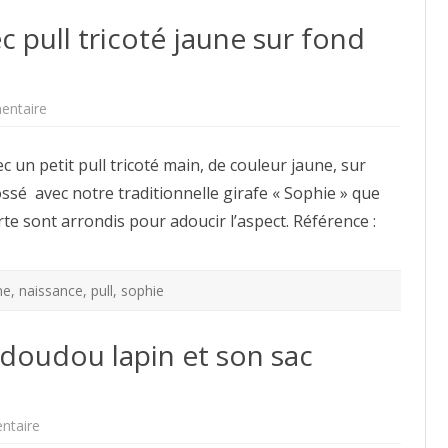
c pull tricoté jaune sur fond
sur
entaire
Carte
de
naissance
vec un petit pull tricoté main, de couleur jaune, sur
avec
pull
ossé avec notre traditionnelle girafe « Sophie » que
tricoté
jaune
arte sont arrondis pour adoucir l’aspect. Référence :
sur
fond
blanc
ne
,
naissance
,
pull
,
sophie
 doudou lapin et son sac
sur
ntaire
Cadeau