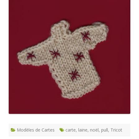
Modèles de Cartes
carte
,
laine
,
noël
,
pull
,
Tricot