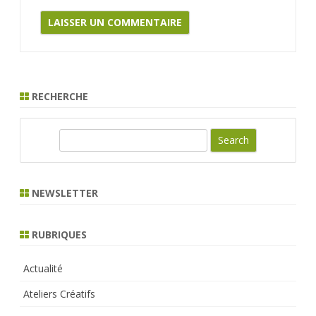
RECHERCHE
S
e
a
r
NEWSLETTER
c
h
RUBRIQUES
Actualité
Ateliers Créatifs