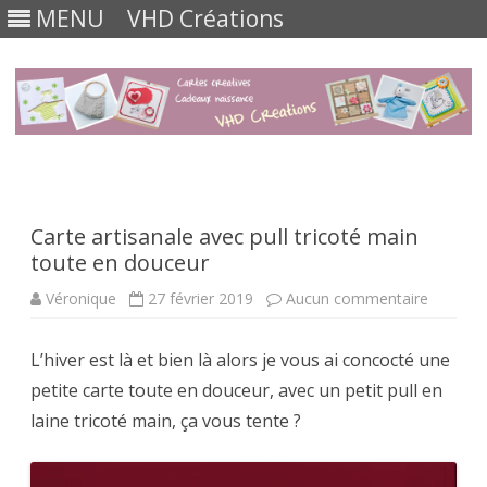
MENU
VHD Créations
Skip
to
content
Carte artisanale avec pull tricoté main
toute en douceur
sur
Véronique
27 février 2019
Aucun commentaire
Carte
artisana
avec
L’hiver est là et bien là alors je vous ai concocté une
pull
tricoté
petite carte toute en douceur, avec un petit pull en
main
toute
laine tricoté main, ça vous tente ?
en
douceur