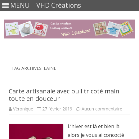
MENU
VHD Créations
Skip
to
content
TAG ARCHIVES:
LAINE
Carte artisanale avec pull tricoté main
toute en douceur
sur
Véronique
27 février 2019
Aucun commentaire
Carte
artisana
avec
L’hiver est là et bien là
pull
tricoté
alors je vous ai concocté
main
toute