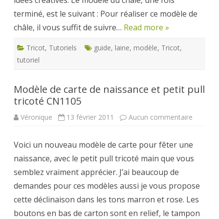
terminé, est le suivant : Pour réaliser ce modèle de
châle, il vous suffit de suivre…
Read more »
Tricot
,
Tutoriels
guide
,
laine
,
modèle
,
Tricot
,
tutoriel
Modèle de carte de naissance et petit pull
tricoté CN1105
sur
Véronique
13 février 2011
Aucun commentaire
Modèle
de
carte
Voici un nouveau modèle de carte pour fêter une
de
naissan
naissance, avec le petit pull tricoté main que vous
et
petit
semblez vraiment apprécier. J’ai beaucoup de
pull
tricoté
demandes pour ces modèles aussi je vous propose
CN1105
cette déclinaison dans les tons marron et rose. Les
boutons en bas de carton sont en relief, le tampon