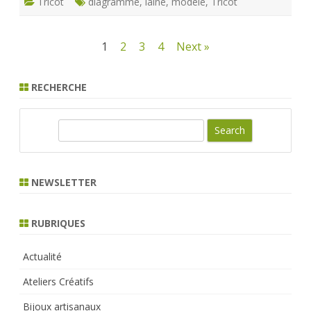
Tricot
diagramme
,
laine
,
modèle
,
Tricot
Pagination
1
2
3
4
Next »
des
RECHERCHE
publications
S
e
a
r
NEWSLETTER
c
h
RUBRIQUES
Actualité
Ateliers Créatifs
Bijoux artisanaux