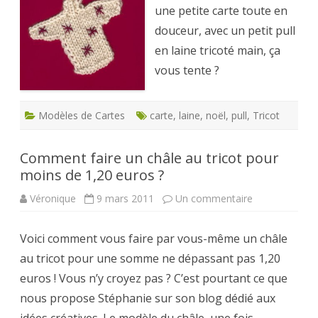
une petite carte toute en
en
douceur
douceur, avec un petit pull
en laine tricoté main, ça
vous tente ?
Modèles de Cartes
carte
,
laine
,
noël
,
pull
,
Tricot
Comment faire un châle au tricot pour
moins de 1,20 euros ?
sur
Véronique
9 mars 2011
Un commentaire
Comment
faire
un
Voici comment vous faire par vous-même un châle
châle
au
au tricot pour une somme ne dépassant pas 1,20
tricot
pour
euros ! Vous n’y croyez pas ? C’est pourtant ce que
moins
de
nous propose Stéphanie sur son blog dédié aux
1,20
euros
idées créatives. Le modèle du châle, une fois
?