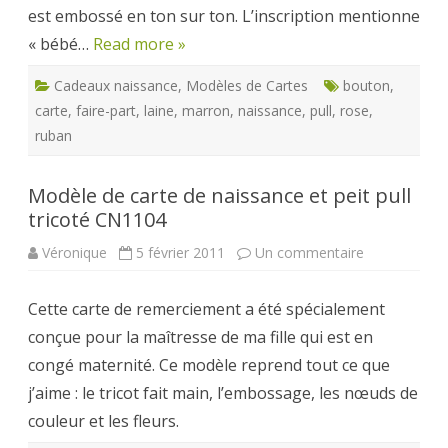
est embossé en ton sur ton. L’inscription mentionne
« bébé…
Read more »
Cadeaux naissance
,
Modèles de Cartes
bouton
,
carte
,
faire-part
,
laine
,
marron
,
naissance
,
pull
,
rose
,
ruban
Modèle de carte de naissance et peit pull
tricoté CN1104
sur
Véronique
5 février 2011
Un commentaire
Modèle
de
carte
Cette carte de remerciement a été spécialement
de
naissance
conçue pour la maîtresse de ma fille qui est en
et
peit
congé maternité. Ce modèle reprend tout ce que
pull
tricoté
j’aime : le tricot fait main, l’embossage, les nœuds de
CN1104
couleur et les fleurs.