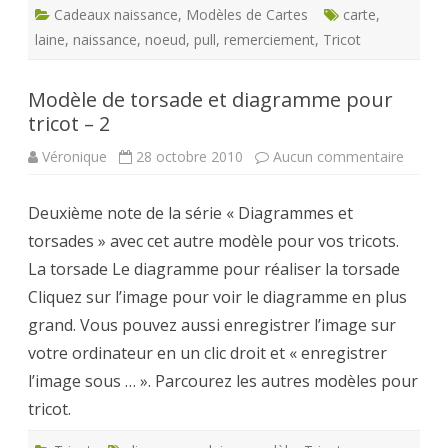
Cadeaux naissance
,
Modèles de Cartes
carte
,
laine
,
naissance
,
noeud
,
pull
,
remerciement
,
Tricot
Modèle de torsade et diagramme pour
tricot – 2
sur
Véronique
28 octobre 2010
Aucun commentaire
Modèl
de
torsad
Deuxième note de la série « Diagrammes et
et
diagr
torsades » avec cet autre modèle pour vos tricots.
pour
tricot
La torsade Le diagramme pour réaliser la torsade
–
2
Cliquez sur l’image pour voir le diagramme en plus
grand. Vous pouvez aussi enregistrer l’image sur
votre ordinateur en un clic droit et « enregistrer
l’image sous … ». Parcourez les autres modèles pour
tricot.