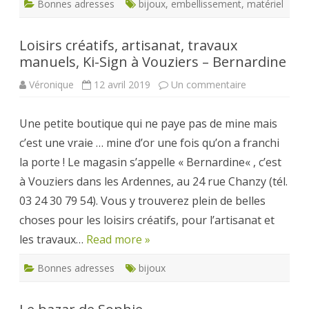
Bonnes adresses
bijoux
,
embellissement
,
matériel
Loisirs créatifs, artisanat, travaux
manuels, Ki-Sign à Vouziers – Bernardine
sur
Véronique
12 avril 2019
Un commentaire
Loisirs
créatifs,
artisanat,
Une petite boutique qui ne paye pas de mine mais
travaux
manuels,
c’est une vraie … mine d’or une fois qu’on a franchi
Ki-
Sign
la porte ! Le magasin s’appelle « Bernardine« , c’est
à
Vouziers
à Vouziers dans les Ardennes, au 24 rue Chanzy (tél.
–
Bernardine
03 24 30 79 54). Vous y trouverez plein de belles
choses pour les loisirs créatifs, pour l’artisanat et
les travaux…
Read more »
Bonnes adresses
bijoux