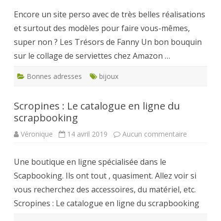
de
Encore un site perso avec de très belles réalisations
Fanny
–
et surtout des modèles pour faire vous-mêmes,
Serviettes,
réalisation
super non ? Les Trésors de Fanny Un bon bouquin
originales
sur le collage de serviettes chez Amazon …
Bonnes adresses
bijoux
Scropines : Le catalogue en ligne du
scrapbooking
sur
Véronique
14 avril 2019
Aucun commentaire
Scropines
:
Le
Une boutique en ligne spécialisée dans le
catalogue
en
Scapbooking. Ils ont tout , quasiment. Allez voir si
ligne
du
vous recherchez des accessoires, du matériel, etc.
scrapbook
Scropines : Le catalogue en ligne du scrapbooking