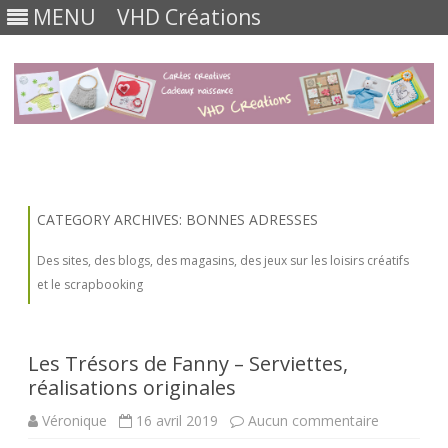
MENU
VHD Créations
Skip
to
content
CATEGORY ARCHIVES:
BONNES ADRESSES
Des sites, des blogs, des magasins, des jeux sur les loisirs créatifs
et le scrapbooking
Les Trésors de Fanny – Serviettes,
réalisations originales
sur
Véronique
16 avril 2019
Aucun commentaire
Les
Trésors