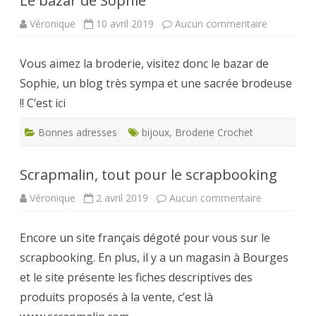
Le bazar de Sophie
sur
Véronique
10 avril 2019
Aucun commentaire
Le
bazar
de
Vous aimez la broderie, visitez donc le bazar de
Sophie
Sophie, un blog très sympa et une sacrée brodeuse
!! C’est ici
Bonnes adresses
bijoux
,
Broderie Crochet
Scrapmalin, tout pour le scrapbooking
sur
Véronique
2 avril 2019
Aucun commentaire
Scrapmalin,
tout
pour
Encore un site français dégoté pour vous sur le
le
scrapbooki
scrapbooking. En plus, il y a un magasin à Bourges
et le site présente les fiches descriptives des
produits proposés à la vente, c’est là