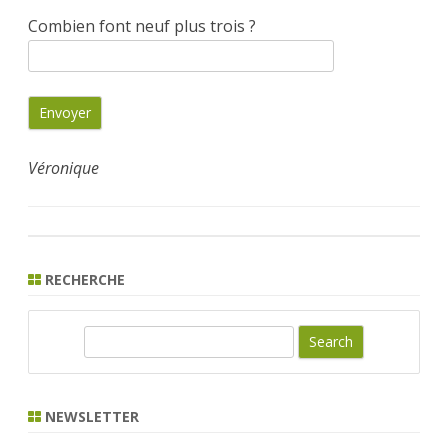
Combien font neuf plus trois ?
Véronique
RECHERCHE
S
e
a
r
NEWSLETTER
c