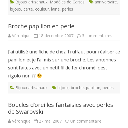
Bijoux artisanaux
,
Modèles de Cartes
anniversaire
,
bijoux
,
carte
,
couleur
,
laine
,
perles
Broche papillon en perle
sur
Véronique
18 décembre 2007
3 commentaires
Broche
papillon
en
J’ai utilisé une fiche de chez Truffaut pour réaliser ce
perle
papillon et je l’ai mis sur une broche. Les antennes
sont faites avec un petit fil de fer chromé, c’est
rigolo non ??
Bijoux artisanaux
bijoux
,
broche
,
papillon
,
perles
Boucles d’oreilles fantaisies avec perles
de Swarovski
sur
Véronique
27 mai 2007
Un commentaire
Boucles