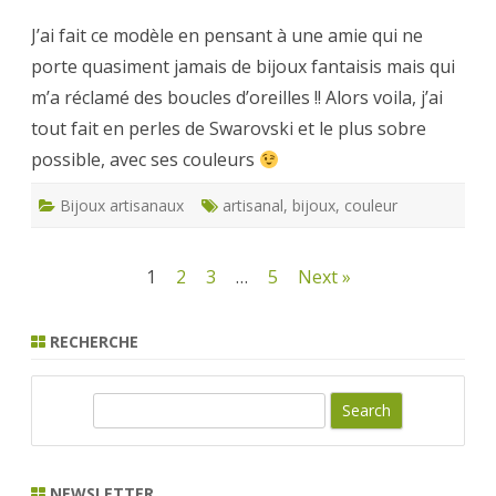
d’oreilles
fantaisies
J’ai fait ce modèle en pensant à une amie qui ne
avec
perles
porte quasiment jamais de bijoux fantaisis mais qui
de
Swarovski
m’a réclamé des boucles d’oreilles !! Alors voila, j’ai
tout fait en perles de Swarovski et le plus sobre
possible, avec ses couleurs
Bijoux artisanaux
artisanal
,
bijoux
,
couleur
Pagination
1
2
3
…
5
Next »
des
RECHERCHE
publications
S
e
a
r
NEWSLETTER