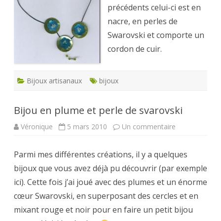
précédents celui-ci est en
cordon
de
nacre, en perles de
cuir
Swarovski et comporte un
cordon de cuir.
Bijoux artisanaux
bijoux
Bijou en plume et perle de svarovski
sur
Véronique
5 mars 2010
Un commentaire
Bijou
en
plume
Parmi mes différentes créations, il y a quelques
et
perle
bijoux que vous avez déjà pu découvrir (par exemple
de
svarovski
ici). Cette fois j’ai joué avec des plumes et un énorme
cœur Swarovski, en superposant des cercles et en
mixant rouge et noir pour en faire un petit bijou