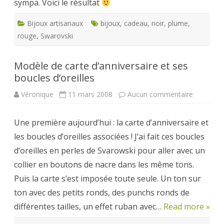
sympa. Voici le résultat
Bijoux artisanaux
bijoux
,
cadeau
,
noir
,
plume
,
rouge
,
Swarovski
Modèle de carte d’anniversaire et ses
boucles d’oreilles
sur
Véronique
11 mars 2008
Aucun commentaire
Modèle
de
carte
Une première aujourd’hui : la carte d’anniversaire et
d’annivers
et
les boucles d’oreilles associées ! J’ai fait ces boucles
ses
boucles
d’oreilles en perles de Svarowski pour aller avec un
d’oreilles
collier en boutons de nacre dans les même tons.
Puis la carte s’est imposée toute seule. Un ton sur
ton avec des petits ronds, des punchs ronds de
différentes tailles, un effet ruban avec…
Read more »