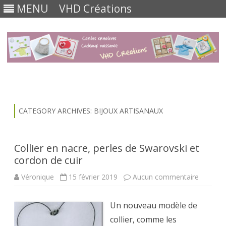
MENU
VHD Créations
Skip
to
content
CATEGORY ARCHIVES:
BIJOUX ARTISANAUX
Collier en nacre, perles de Swarovski et
cordon de cuir
sur
Véronique
15 février 2019
Aucun commentaire
Collier
en
nacre,
Un nouveau modèle de
perles
de
collier, comme les
Swarovs
et