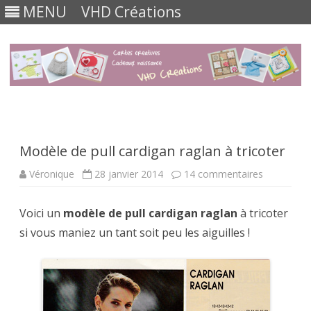
MENU
VHD Créations
Skip
to
content
Modèle de pull cardigan raglan à tricoter
sur
Véronique
28 janvier 2014
14 commentaires
Modèle
de
pull
Voici un
modèle de pull cardigan raglan
à tricoter
cardigan
raglan
si vous maniez un tant soit peu les aiguilles !
à
tricoter