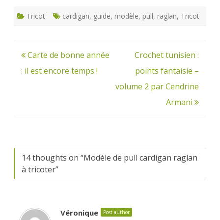
Tricot
cardigan
,
guide
,
modèle
,
pull
,
raglan
,
Tricot
Navigation
Carte de bonne année
Crochet tunisien :
de
: il est encore temps !
points fantaisie –
l’article
volume 2 par Cendrine
Armani
14 thoughts on “
Modèle de pull cardigan raglan
à tricoter
”
Véronique
Post author