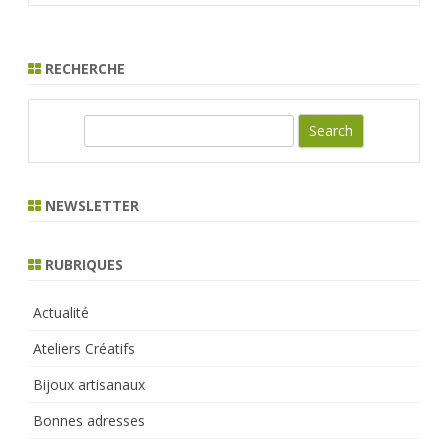
RECHERCHE
S
e
a
r
NEWSLETTER
c
h
RUBRIQUES
Actualité
Ateliers Créatifs
Bijoux artisanaux
Bonnes adresses