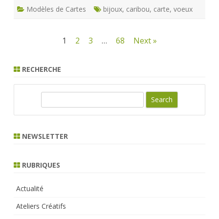
Modèles de Cartes
bijoux
,
caribou
,
carte
,
voeux
Pagination
1
2
3
…
68
Next »
des
RECHERCHE
publications
S
e
a
r
NEWSLETTER
c
h
RUBRIQUES
Actualité
Ateliers Créatifs