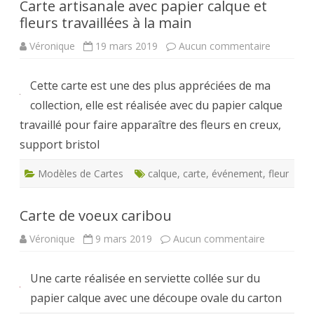
Carte artisanale avec papier calque et
fleurs travaillées à la main
sur
Véronique
19 mars 2019
Aucun commentaire
Carte
artisanale
avec
Cette carte est une des plus appréciées de ma
papier
calque
collection, elle est réalisée avec du papier calque
et
fleurs
travaillé pour faire apparaître des fleurs en creux,
travaillée
à
support bristol
la
main
Modèles de Cartes
calque
,
carte
,
événement
,
fleur
Carte de voeux caribou
sur
Véronique
9 mars 2019
Aucun commentaire
Carte
de
voeux
Une carte réalisée en serviette collée sur du
caribou
papier calque avec une découpe ovale du carton