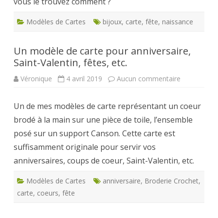
vous le trouvez comment ?
Modèles de Cartes
bijoux
,
carte
,
fête
,
naissance
Un modèle de carte pour anniversaire,
Saint-Valentin, fêtes, etc.
sur
Véronique
4 avril 2019
Aucun commentaire
Un
modèle
de
Un de mes modèles de carte représentant un coeur
carte
pour
brodé à la main sur une pièce de toile, l’ensemble
anniversaire
Saint-
posé sur un support Canson. Cette carte est
Valentin,
fêtes,
suffisamment originale pour servir vos
etc.
anniversaires, coups de coeur, Saint-Valentin, etc.
Modèles de Cartes
anniversaire
,
Broderie Crochet
,
carte
,
coeurs
,
fête