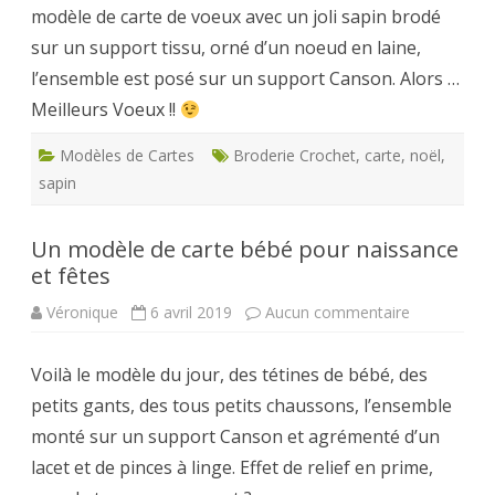
modèle de carte de voeux avec un joli sapin brodé
sapin
brodé
sur un support tissu, orné d’un noeud en laine,
l’ensemble est posé sur un support Canson. Alors …
Meilleurs Voeux !!
Modèles de Cartes
Broderie Crochet
,
carte
,
noël
,
sapin
Un modèle de carte bébé pour naissance
et fêtes
sur
Véronique
6 avril 2019
Aucun commentaire
Un
modèle
de
Voilà le modèle du jour, des tétines de bébé, des
carte
bébé
petits gants, des tous petits chaussons, l’ensemble
pour
naissance
monté sur un support Canson et agrémenté d’un
et
fêtes
lacet et de pinces à linge. Effet de relief en prime,