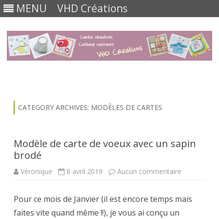
MENU
VHD Créations
Skip
to
content
CATEGORY ARCHIVES:
MODÈLES DE CARTES
Modèle de carte de voeux avec un sapin
brodé
sur
Véronique
8 avril 2019
Aucun commentaire
Modèle
de
carte
Pour ce mois de Janvier (il est encore temps mais
de
voeux
faites vite quand même !!), je vous ai conçu un
avec
un