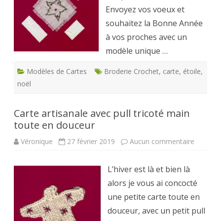
Envoyez vos voeux et
souhaitez la Bonne Année
à vos proches avec un
modèle unique …
Modèles de Cartes
Broderie Crochet
,
carte
,
étoile
,
noël
Carte artisanale avec pull tricoté main
toute en douceur
sur
Véronique
27 février 2019
Aucun commentaire
Carte
artisana
avec
L’hiver est là et bien là
pull
tricoté
alors je vous ai concocté
main
toute
une petite carte toute en
en
douceur
douceur, avec un petit pull