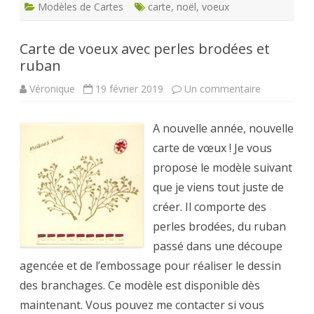
Modèles de Cartes
carte
,
noël
,
voeux
Carte de voeux avec perles brodées et
ruban
sur
Véronique
19 février 2019
Un commentaire
Carte
de
voeux
A nouvelle année, nouvelle
avec
perles
carte de vœux ! Je vous
brodées
et
propose le modèle suivant
ruban
que je viens tout juste de
créer. Il comporte des
perles brodées, du ruban
passé dans une découpe
agencée et de l’embossage pour réaliser le dessin
des branchages. Ce modèle est disponible dès
maintenant. Vous pouvez me contacter si vous