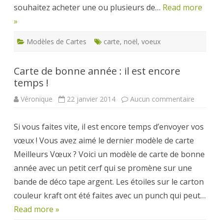
souhaitez acheter une ou plusieurs de…
Read more
»
Modèles de Cartes
carte
,
noël
,
voeux
Carte de bonne année : il est encore
temps !
sur
Véronique
22 janvier 2014
Aucun commentaire
Carte
de
bonne
Si vous faites vite, il est encore temps d’envoyer vos
année
:
vœux ! Vous avez aimé le dernier modèle de carte
il
est
Meilleurs Vœux ? Voici un modèle de carte de bonne
encore
temps
année avec un petit cerf qui se promène sur une
!
bande de déco tape argent. Les étoiles sur le carton
couleur kraft ont été faites avec un punch qui peut…
Read more »