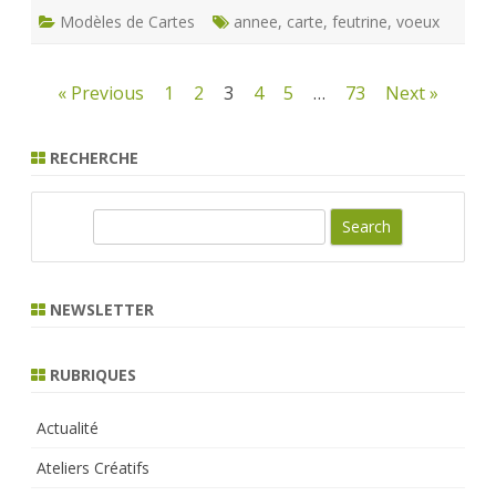
Modèles de Cartes
annee
,
carte
,
feutrine
,
voeux
Pagination
« Previous
1
2
3
4
5
…
73
Next »
des
RECHERCHE
publications
S
e
a
r
NEWSLETTER
c
h
RUBRIQUES
Actualité
Ateliers Créatifs