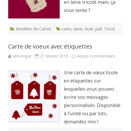
en laine tricoté main, ça
vous tente ?
Modèles de Cartes
carte
,
laine
,
noël
,
pull
,
Tricot
Carte de voeux avec étiquettes
sur
Véronique
21 février 2019
Aucun commentaire
Carte
de
voeux
Une carte de vœux toute
avec
étiquett
en étiquettes sur
lesquelles vous pouvez
écrire vos messages
personnalisés. Disponible
à l’unité ou par lots,
demandez-moi !.