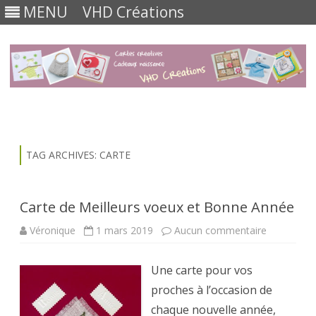
MENU
VHD Créations
Skip
to
content
TAG ARCHIVES:
CARTE
Carte de Meilleurs voeux et Bonne Année
sur
Véronique
1 mars 2019
Aucun commentaire
Carte
de
Meilleurs
Une carte pour vos
voeux
et
proches à l’occasion de
Bonne
Année
chaque nouvelle année,