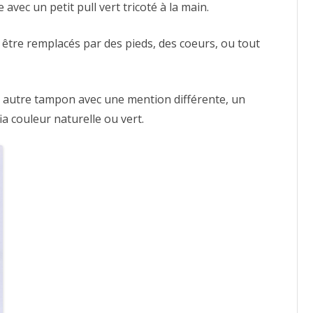
 avec un petit pull vert tricoté à la main.
avec
pull
en
tricot
t être remplacés par des pieds, des coeurs, ou tout
vert
n autre tampon avec une mention différente, un
a couleur naturelle ou vert.