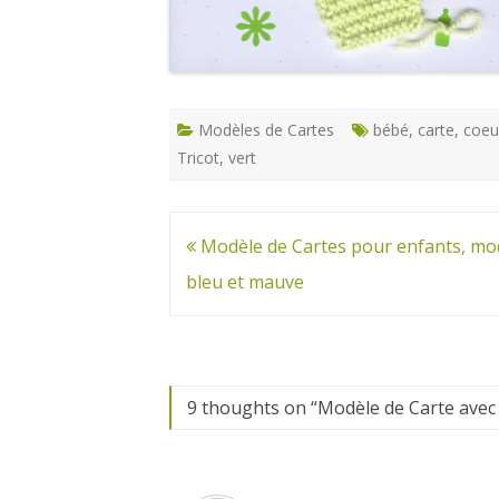
Modèles de Cartes
bébé
,
carte
,
coeu
Tricot
,
vert
Navigation
Modèle de Cartes pour enfants, mo
de
bleu et mauve
l’article
9 thoughts on “
Modèle de Carte avec p