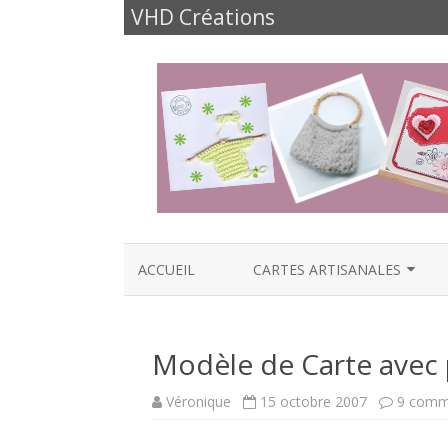
VHD Créations
ACCUEIL
CARTES ARTISANALES
CARTES NAISSANCE
Modèle de Carte avec p
CARTES ANNIVERSAIRES
CARTES FÊTES ET FAMILLE
Véronique
15 octobre 2007
9 comm
CARTES AMOUR