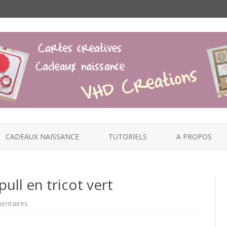
Skip
to
CADEAUX NAISSANCE
TUTORIELS
A PROPOS
content
ull en tricot vert
sur
entaires
Modèle
de
Carte