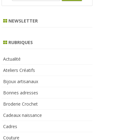
e
a
r
NEWSLETTER
c
h
RUBRIQUES
Actualité
Ateliers Créatifs
Bijoux artisanaux
Bonnes adresses
Broderie Crochet
Cadeaux naissance
Cadres
Couture