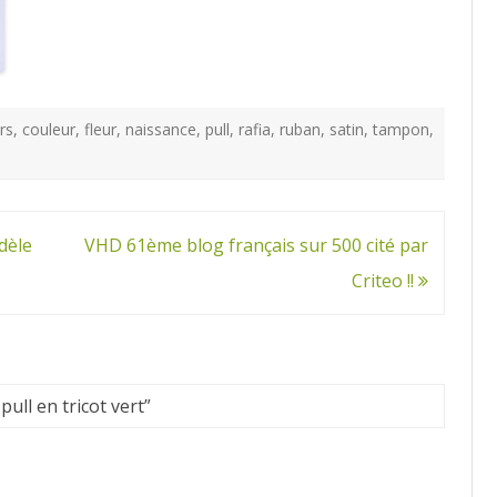
rs
,
couleur
,
fleur
,
naissance
,
pull
,
rafia
,
ruban
,
satin
,
tampon
,
dèle
VHD 61ème blog français sur 500 cité par
Criteo !!
ull en tricot vert
”