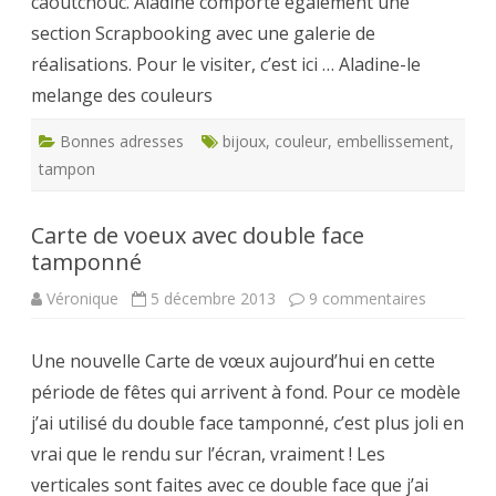
caoutchouc. Aladine comporte également une
section Scrapbooking avec une galerie de
réalisations. Pour le visiter, c’est ici … Aladine-le
melange des couleurs
Bonnes adresses
bijoux
,
couleur
,
embellissement
,
tampon
Carte de voeux avec double face
tamponné
sur
Véronique
5 décembre 2013
9 commentaires
Carte
de
voeux
Une nouvelle Carte de vœux aujourd’hui en cette
avec
double
période de fêtes qui arrivent à fond. Pour ce modèle
face
tamponn
j’ai utilisé du double face tamponné, c’est plus joli en
vrai que le rendu sur l’écran, vraiment ! Les
verticales sont faites avec ce double face que j’ai