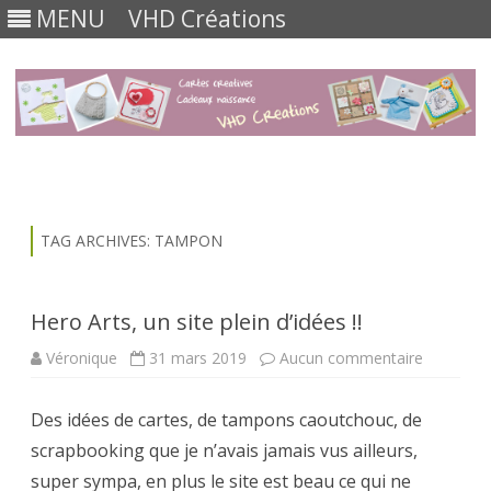
MENU
VHD Créations
Skip
to
content
TAG ARCHIVES:
TAMPON
Hero Arts, un site plein d’idées !!
sur
Véronique
31 mars 2019
Aucun commentaire
Hero
Arts,
un
Des idées de cartes, de tampons caoutchouc, de
site
plein
scrapbooking que je n’avais jamais vus ailleurs,
d’idées
!!
super sympa, en plus le site est beau ce qui ne