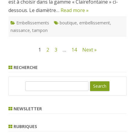
est à choisir dans la gamme « Clairefontaine » ci-
dessous. Le diamètre…
Read more »
Embellissements
boutique
,
embellissement
,
naissance
,
tampon
Pagination
1
2
3
…
14
Next »
des
RECHERCHE
publications
S
e
a
r
NEWSLETTER
c
h
RUBRIQUES