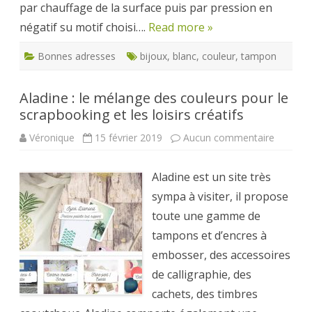
par chauffage de la surface puis par pression en
négatif su motif choisi….
Read more »
Bonnes adresses
bijoux
,
blanc
,
couleur
,
tampon
Aladine : le mélange des couleurs pour le
scrapbooking et les loisirs créatifs
sur
Véronique
15 février 2019
Aucun commentaire
Aladine
:
le
Aladine est un site très
mélang
des
sympa à visiter, il propose
couleurs
pour
toute une gamme de
le
scrapbo
tampons et d’encres à
et
les
embosser, des accessoires
loisirs
créatifs
de calligraphie, des
cachets, des timbres