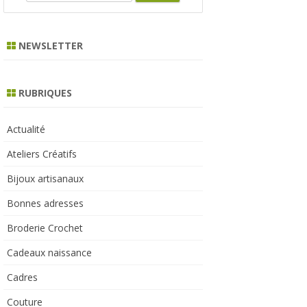
e
a
r
NEWSLETTER
c
h
RUBRIQUES
Actualité
Ateliers Créatifs
Bijoux artisanaux
Bonnes adresses
Broderie Crochet
Cadeaux naissance
Cadres
Couture