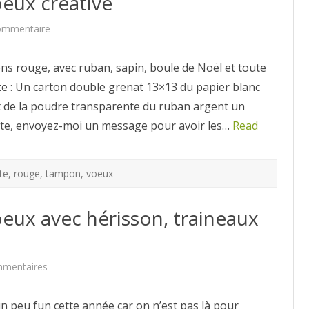
eux créative
sur
ommentaire
Modèle
de
Carte
ns rouge, avec ruban, sapin, boule de Noël et toute
de
voeux
rte : Un carton double grenat 13×13 du papier blanc
créative
t de la poudre transparente du ruban argent un
te, envoyez-moi un message pour avoir les…
Read
te
,
rouge
,
tampon
,
voeux
eux avec hérisson, traineaux
sur
mmentaires
Modèle
de
Carte
 un peu fun cette année car on n’est pas là pour
de