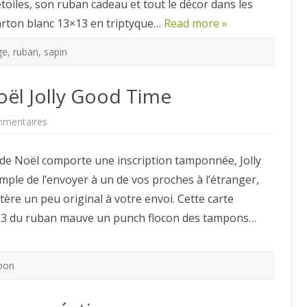
étoiles, son ruban cadeau et tout le décor dans les
Bonne
Année
carton blanc 13×13 en triptyque…
Read more »
ge
,
ruban
,
sapin
ël Jolly Good Time
sur
mmentaires
Modèle
de
Carte
e de Noël comporte une inscription tamponnée, Jolly
de
Noël
ple de l’envoyer à un de vos proches à l’étranger,
Jolly
Good
re un peu original à votre envoi. Cette carte
Time
×13 du ruban mauve un punch flocon des tampons…
pon