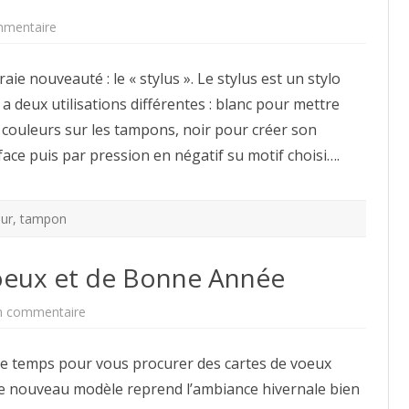
sur
mmentaire
Dianne
Hobby
aie nouveauté : le « stylus ». Le stylus est un stylo
, a deux utilisations différentes : blanc pour mettre
 couleurs sur les tampons, noir pour créer son
ace puis par pression en négatif su motif choisi….
eur
,
tampon
oeux et de Bonne Année
sur
n commentaire
Modèle
de
Carte
 de temps pour vous procurer des cartes de voeux
de
voeux
 Ce nouveau modèle reprend l’ambiance hivernale bien
et
de