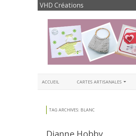
VHD Créations
ACCUEIL
CARTES ARTISANALES
CARTES NAISSANCE
CARTES ANNIVERSAIRES
TAG ARCHIVES:
BLANC
CARTES FÊTES ET FAMILLE
Dianne Hobby
CARTES AMOUR