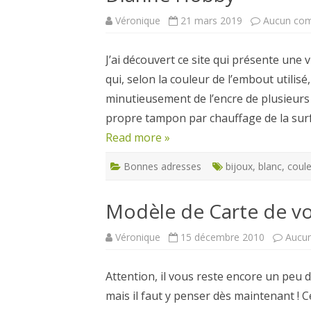
Véronique
21 mars 2019
Aucun co
CARTES NOËL ET VOEUX
J’ai découvert ce site qui présente une vr
qui, selon la couleur de l’embout utilisé
minutieusement de l’encre de plusieurs
propre tampon par chauffage de la surf
Read more »
Bonnes adresses
bijoux
,
blanc
,
coul
Modèle de Carte de v
Véronique
15 décembre 2010
Aucu
Attention, il vous reste encore un peu
mais il faut y penser dès maintenant !