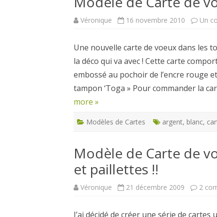
Modèle de Carte de vo
Véronique
16 novembre 2010
Un c
Une nouvelle carte de voeux dans les to
la déco qui va avec ! Cette carte compo
embossé au pochoir de l’encre rouge e
tampon ‘Toga » Pour commander la car
more »
Modèles de Cartes
argent
,
blanc
,
car
Modèle de Carte de vo
et paillettes !!
Véronique
21 décembre 2009
2 co
J’ai décidé de créer une série de cartes