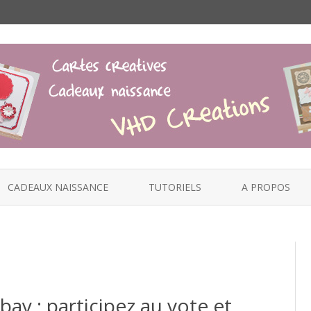
Skip
to
CADEAUX NAISSANCE
TUTORIELS
A PROPOS
content
ay : participez au vote et