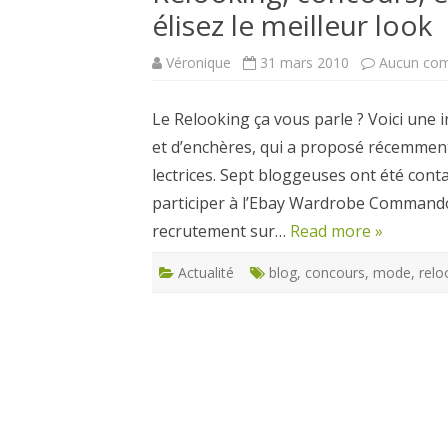
élisez le meilleur look
CARTES NOËL ET VOEUX
Véronique
31 mars 2010
Aucun co
Le Relooking ça vous parle ? Voici une in
et d’enchères, qui a proposé récemment
lectrices. Sept bloggeuses ont été cont
participer à l’Ebay Wardrobe Commando 
recrutement sur…
Read more »
Actualité
blog
,
concours
,
mode
,
relo