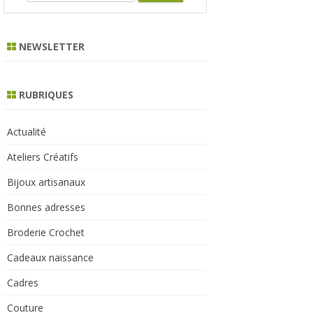
e
a
r
NEWSLETTER
c
h
RUBRIQUES
Actualité
Ateliers Créatifs
Bijoux artisanaux
Bonnes adresses
Broderie Crochet
Cadeaux naissance
Cadres
Couture