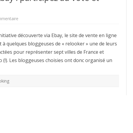
sur
mmentaire
Relooking,
concours,
ebay
itiative découverte via Ebay, le site de vente en ligne
:
participez
 à quelques bloggeuses de « relooker » une de leurs
au
vote
actées pour représenter sept villes de France et
et
élisez
(!). Les bloggeuses choisies ont donc organisé un
le
meilleur
look
oking