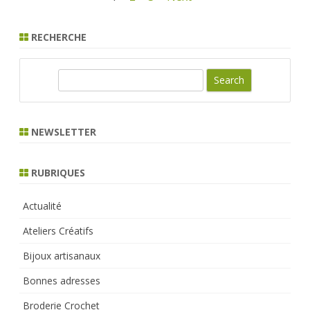
des
RECHERCHE
publications
S
e
a
r
NEWSLETTER
c
h
RUBRIQUES
Actualité
Ateliers Créatifs
Bijoux artisanaux
Bonnes adresses
Broderie Crochet