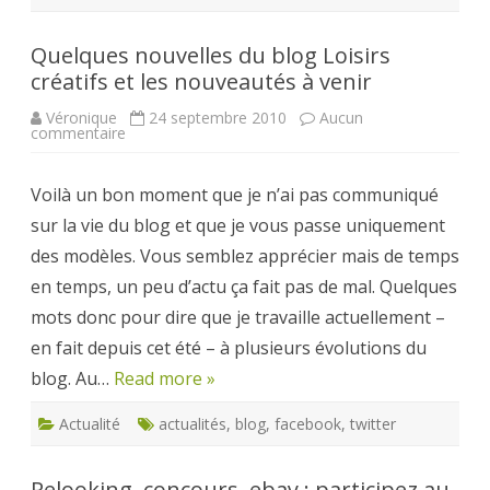
Quelques nouvelles du blog Loisirs
créatifs et les nouveautés à venir
Véronique
24 septembre 2010
Aucun
sur
commentaire
Quelques
nouvelles
du
Voilà un bon moment que je n’ai pas communiqué
blog
Loisirs
sur la vie du blog et que je vous passe uniquement
créatifs
et
des modèles. Vous semblez apprécier mais de temps
les
nouveautés
en temps, un peu d’actu ça fait pas de mal. Quelques
à
venir
mots donc pour dire que je travaille actuellement –
en fait depuis cet été – à plusieurs évolutions du
blog. Au…
Read more »
Actualité
actualités
,
blog
,
facebook
,
twitter
Relooking, concours, ebay : participez au