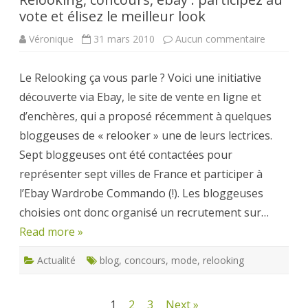
vote et élisez le meilleur look
sur
Véronique
31 mars 2010
Aucun commentaire
Relooking
concours
ebay
Le Relooking ça vous parle ? Voici une initiative
:
participez
découverte via Ebay, le site de vente en ligne et
au
vote
d’enchères, qui a proposé récemment à quelques
et
élisez
bloggeuses de « relooker » une de leurs lectrices.
le
meilleur
Sept bloggeuses ont été contactées pour
look
représenter sept villes de France et participer à
l’Ebay Wardrobe Commando (!). Les bloggeuses
choisies ont donc organisé un recrutement sur…
Read more »
Actualité
blog
,
concours
,
mode
,
relooking
Pagination
1
2
3
Next »