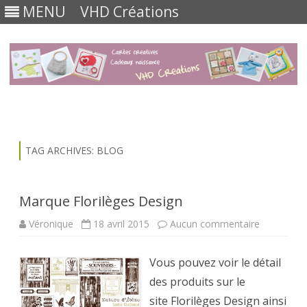
MENU
VHD Créations
Skip
to
content
TAG ARCHIVES:
BLOG
Marque Florilèges Design
sur
Véronique
18 avril 2015
Aucun commentaire
Marque
Florilèges
Design
Vous pouvez voir le détail
des produits sur le
site Florilèges Design ainsi