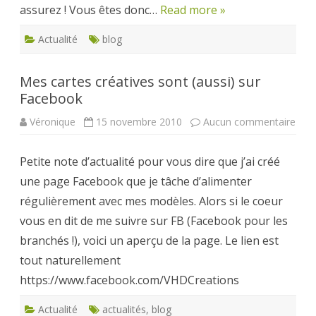
assurez ! Vous êtes donc…
Read more »
Actualité
blog
Mes cartes créatives sont (aussi) sur
Facebook
sur
Véronique
15 novembre 2010
Aucun commentaire
Mes
cart
créa
Petite note d’actualité pour vous dire que j’ai créé
sont
(auss
une page Facebook que je tâche d’alimenter
sur
Fac
régulièrement avec mes modèles. Alors si le coeur
vous en dit de me suivre sur FB (Facebook pour les
branchés !), voici un aperçu de la page. Le lien est
tout naturellement
https://www.facebook.com/VHDCreations
Actualité
actualités
,
blog