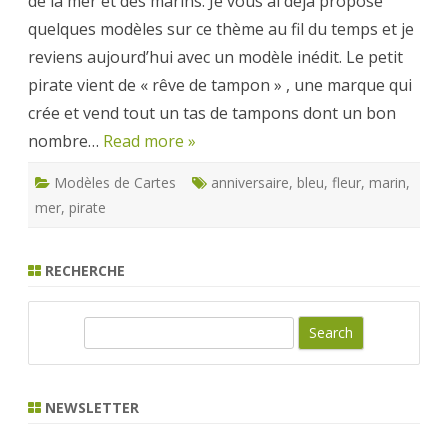
de la mer et des marins. Je vous ai déjà proposé
pirate
quelques modèles sur ce thème au fil du temps et je
reviens aujourd’hui avec un modèle inédit. Le petit
pirate vient de « rêve de tampon » , une marque qui
crée et vend tout un tas de tampons dont un bon
nombre…
Read more »
Modèles de Cartes
anniversaire
,
bleu
,
fleur
,
marin
,
mer
,
pirate
RECHERCHE
S
e
a
r
NEWSLETTER
c