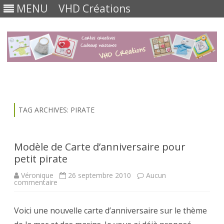
MENU
VHD Créations
Skip
to
content
TAG ARCHIVES:
PIRATE
Modèle de Carte d’anniversaire pour
petit pirate
Véronique
26 septembre 2010
Aucun
sur
commentaire
Modèle
de
Carte
Voici une nouvelle carte d’anniversaire sur le thème
d’anniversaire
pour
petit