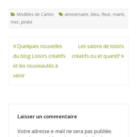
Modèles de Cartes
anniversaire
,
bleu
,
fleur
,
marin
,
mer
,
pirate
Navigation
Quelques nouvelles
Les salons de loisirs
de
du blog Loisirs créatifs
créatifs ou et quand?
l’article
et les nouveautés à
venir
Laisser un commentaire
Votre adresse e-mail ne sera pas publiée.