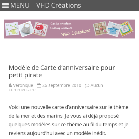
MENU
VHD Créations
Skip
to
content
Modèle de Carte d’anniversaire pour
petit pirate
Véronique
26 septembre 2010
Aucun
sur
commentaire
Modèle
de
Carte
Voici une nouvelle carte d’anniversaire sur le thème
d’anniversaire
pour
de la mer et des marins. Je vous ai déjà proposé
petit
pirate
quelques modèles sur ce thème au fil du temps et je
reviens aujourd’hui avec un modèle inédit.