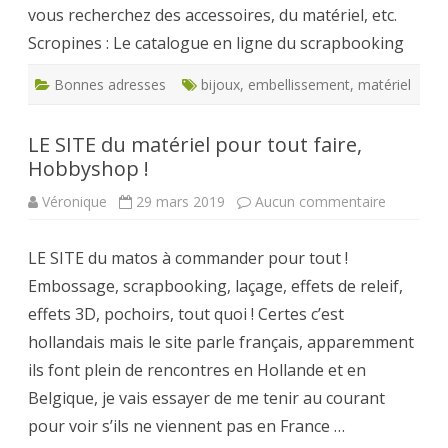
vous recherchez des accessoires, du matériel, etc.
scrapbook
Scropines : Le catalogue en ligne du scrapbooking
Bonnes adresses
bijoux
,
embellissement
,
matériel
LE SITE du matériel pour tout faire,
Hobbyshop !
sur
Véronique
29 mars 2019
Aucun commentaire
LE
SITE
du
LE SITE du matos à commander pour tout !
matériel
pour
Embossage, scrapbooking, laçage, effets de releif,
tout
faire,
effets 3D, pochoirs, tout quoi ! Certes c’est
Hobbysh
!
hollandais mais le site parle français, apparemment
ils font plein de rencontres en Hollande et en
Belgique, je vais essayer de me tenir au courant
pour voir s’ils ne viennent pas en France …