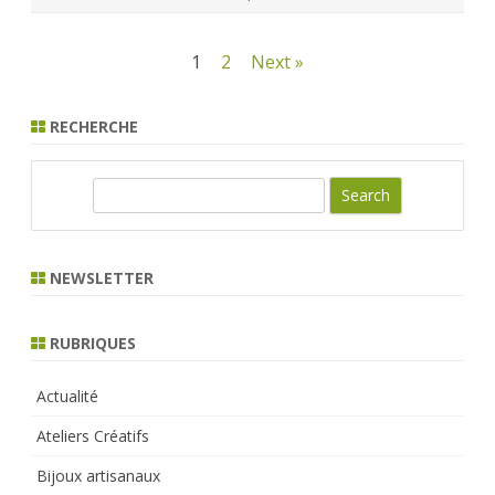
Pagination
1
2
Next »
des
RECHERCHE
publications
S
e
a
r
NEWSLETTER
c
h
RUBRIQUES
Actualité
Ateliers Créatifs
Bijoux artisanaux