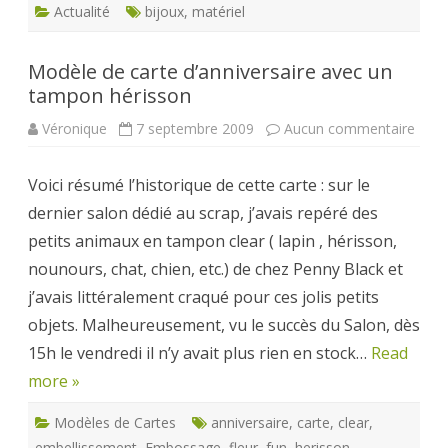
Actualité
bijoux
,
matériel
Modèle de carte d’anniversaire avec un
tampon hérisson
sur
Véronique
7 septembre 2009
Aucun commentaire
Modè
de
carte
Voici résumé l’historique de cette carte : sur le
d’ann
avec
dernier salon dédié au scrap, j’avais repéré des
un
tamp
petits animaux en tampon clear ( lapin , hérisson,
héri
nounours, chat, chien, etc.) de chez Penny Black et
j’avais littéralement craqué pour ces jolis petits
objets. Malheureusement, vu le succès du Salon, dès
15h le vendredi il n’y avait plus rien en stock…
Read
more »
Modèles de Cartes
anniversaire
,
carte
,
clear
,
embellissement
,
Embossage
,
fleur
,
fun
,
herisson
,