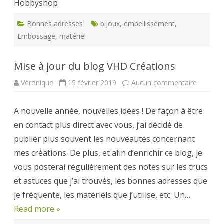
Hobbyshop
Bonnes adresses
bijoux
,
embellissement
,
Embossage
,
matériel
Mise à jour du blog VHD Créations
sur
Véronique
15 février 2019
Aucun commentaire
Mise
à
jour
A nouvelle année, nouvelles idées ! De façon à être
du
blog
en contact plus direct avec vous, j’ai décidé de
VHD
Créatio
publier plus souvent les nouveautés concernant
mes créations. De plus, et afin d’enrichir ce blog, je
vous posterai régulièrement des notes sur les trucs
et astuces que j’ai trouvés, les bonnes adresses que
je fréquente, les matériels que j’utilise, etc. Un…
Read more »