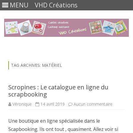
MENU
VHD Créations
Skip
to
content
TAG ARCHIVES:
MATÉRIEL
Scropines : Le catalogue en ligne du
scrapbooking
sur
Véronique
14 avril 2019
Aucun commentaire
Scropines
:
Le
Une boutique en ligne spécialisée dans le
catalogue
en
Scapbooking. Ils ont tout , quasiment. Allez voir si
ligne
du