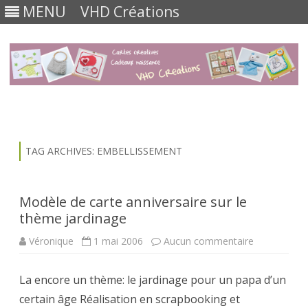
MENU
VHD Créations
Skip
to
content
TAG ARCHIVES:
EMBELLISSEMENT
Modèle de carte anniversaire sur le
thème jardinage
sur
Véronique
1 mai 2006
Aucun commentaire
Modèle
de
carte
La encore un thème: le jardinage pour un papa d’un
anniversaire
sur
certain âge Réalisation en scrapbooking et
le
thème