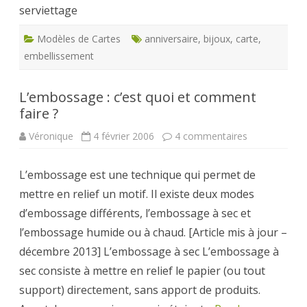
serviettage
jardinage
Modèles de Cartes
anniversaire
,
bijoux
,
carte
,
embellissement
L’embossage : c’est quoi et comment
faire ?
sur
Véronique
4 février 2006
4 commentaires
L’embossage
:
c’est
L’embossage est une technique qui permet de
quoi
et
mettre en relief un motif. Il existe deux modes
comment
faire
d’embossage différents, l’embossage à sec et
?
l’embossage humide ou à chaud. [Article mis à jour –
décembre 2013] L’embossage à sec L’embossage à
sec consiste à mettre en relief le papier (ou tout
support) directement, sans apport de produits.