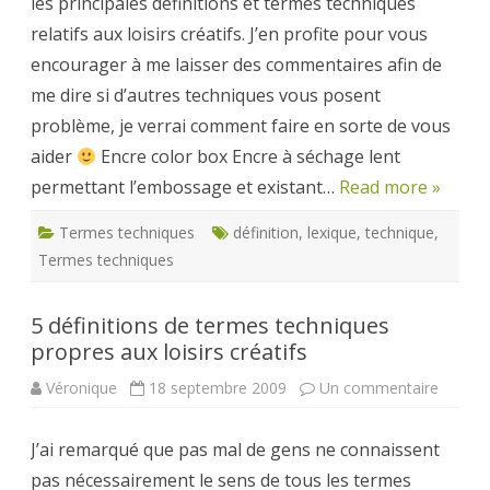
les principales définitions et termes techniques
loisirs
créatifs
relatifs aux loisirs créatifs. J’en profite pour vous
encourager à me laisser des commentaires afin de
me dire si d’autres techniques vous posent
problème, je verrai comment faire en sorte de vous
aider
Encre color box Encre à séchage lent
permettant l’embossage et existant…
Read more »
Termes techniques
définition
,
lexique
,
technique
,
Termes techniques
5 définitions de termes techniques
propres aux loisirs créatifs
sur
Véronique
18 septembre 2009
Un commentaire
5
définit
de
J’ai remarqué que pas mal de gens ne connaissent
termes
techni
pas nécessairement le sens de tous les termes
propre