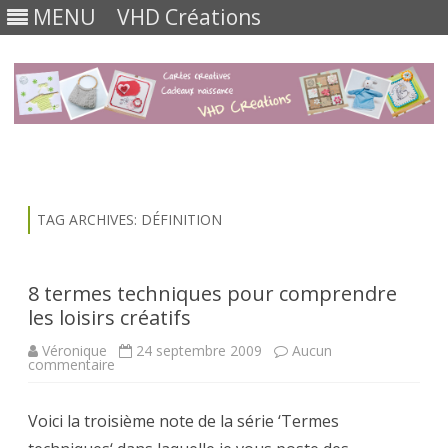
MENU
VHD Créations
Skip
to
content
TAG ARCHIVES:
DÉFINITION
8 termes techniques pour comprendre
les loisirs créatifs
Véronique
24 septembre 2009
Aucun
sur
commentaire
8
termes
techniques
Voici la troisième note de la série ‘Termes
pour
comprendre
les