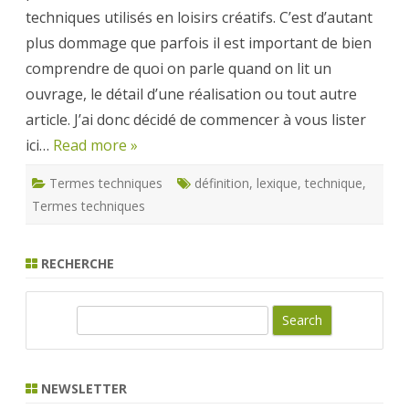
aux
techniques utilisés en loisirs créatifs. C’est d’autant
loisirs
créatifs
plus dommage que parfois il est important de bien
comprendre de quoi on parle quand on lit un
ouvrage, le détail d’une réalisation ou tout autre
article. J’ai donc décidé de commencer à vous lister
ici…
Read more »
Termes techniques
définition
,
lexique
,
technique
,
Termes techniques
RECHERCHE
S
e
a
r
NEWSLETTER
c