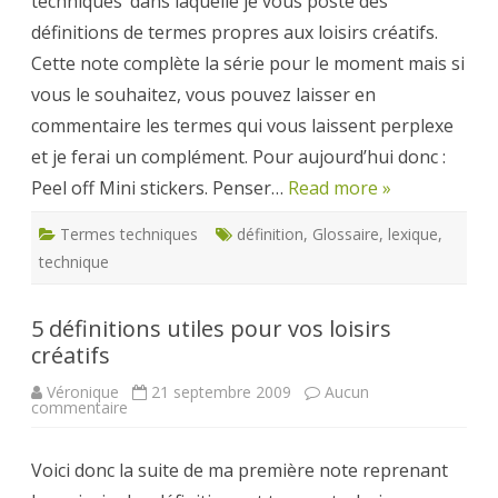
techniques‘ dans laquelle je vous poste des
loisirs
définitions de termes propres aux loisirs créatifs.
créatifs
Cette note complète la série pour le moment mais si
vous le souhaitez, vous pouvez laisser en
commentaire les termes qui vous laissent perplexe
et je ferai un complément. Pour aujourd’hui donc :
Peel off Mini stickers. Penser…
Read more »
Termes techniques
définition
,
Glossaire
,
lexique
,
technique
5 définitions utiles pour vos loisirs
créatifs
Véronique
21 septembre 2009
Aucun
sur
commentaire
5
définitions
utiles
Voici donc la suite de ma première note reprenant
pour
vos