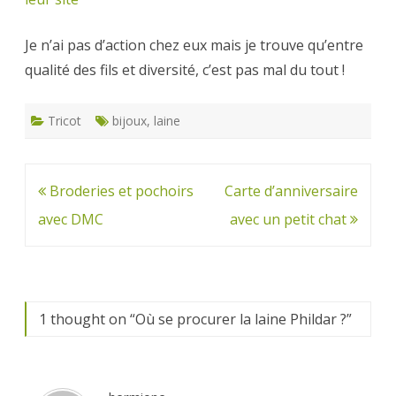
Je n’ai pas d’action chez eux mais je trouve qu’entre
qualité des fils et diversité, c’est pas mal du tout !
Tricot
bijoux
,
laine
Navigation
Broderies et pochoirs
Carte d’anniversaire
de
avec DMC
avec un petit chat
l’article
1 thought on “
Où se procurer la laine Phildar ?
”