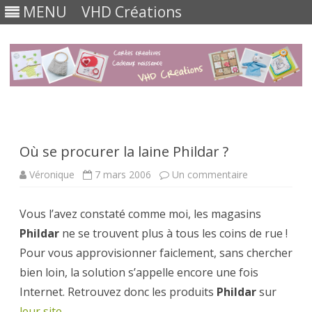
MENU
VHD Créations
Skip
to
content
Où se procurer la laine Phildar ?
sur
Véronique
7 mars 2006
Un commentaire
Où
se
procurer
Vous l’avez constaté comme moi, les magasins
la
laine
Phildar
ne se trouvent plus à tous les coins de rue !
Phildar
?
Pour vous approvisionner faiclement, sans chercher
bien loin, la solution s’appelle encore une fois
Internet. Retrouvez donc les produits
Phildar
sur
leur site