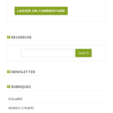
RECHERCHE
S
e
a
r
NEWSLETTER
c
h
RUBRIQUES
Actualité
Ateliers Créatifs