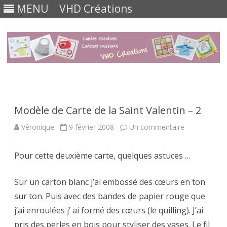
MENU
VHD Créations
Skip
to
content
Modèle de Carte de la Saint Valentin – 2
sur
Véronique
9 février 2008
Un commentaire
Modèle
de
Carte
Pour cette deuxième carte, quelques astuces …
de
la
Saint
Valentin
Sur un carton blanc j’ai embossé des cœurs en ton
–
2
sur ton. Puis avec des bandes de papier rouge que
j’ai enroulées j’ ai formé des cœurs (le quilling). J’ai
pris des perles en bois pour styliser des vases. Le fil