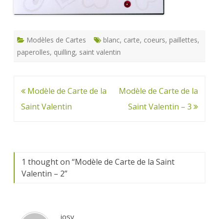
Modèles de Cartes
blanc
,
carte
,
coeurs
,
paillettes
,
paperolles
,
quilling
,
saint valentin
Navigation
Modèle de Carte de la
Modèle de Carte de la
de
Saint Valentin
Saint Valentin – 3
l’article
1 thought on “
Modèle de Carte de la Saint
Valentin – 2
”
josy