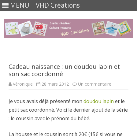
MENU
VHD Créations
Skip
to
content
Cadeau naissance : un doudou lapin et
son sac coordonné
sur
Véronique
28 mars 2012
Un commentaire
Cadeau
naissance
:
Je vous avais déjà présenté mon
doudou lapin
un
et le
doudou
petit sac coordonné. Voici le dernier ajout de la série
lapin
et
: le coussin avec le prénom du bébé.
son
sac
coordonné
La housse et le coussin sont à 20€ (15€ si vous ne