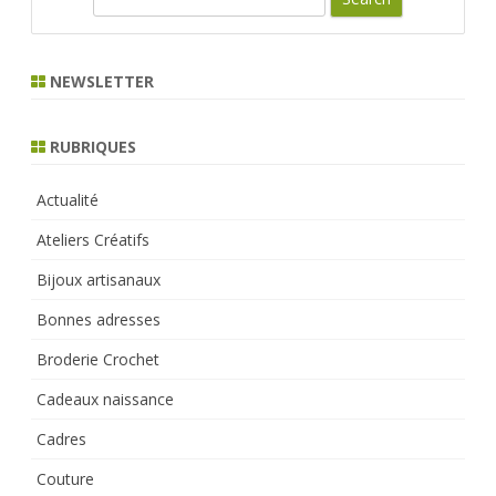
e
a
r
NEWSLETTER
c
h
RUBRIQUES
Actualité
Ateliers Créatifs
Bijoux artisanaux
Bonnes adresses
Broderie Crochet
Cadeaux naissance
Cadres
Couture