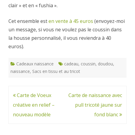
clair » et en « fushia ».
Cet ensemble est
en vente à 45 euros
(envoyez-moi
un message, si vous ne voulez pas le coussin dans
la housse personnalisé, il vous reviendra à 40
euros).
Cadeaux naissance
cadeau
,
coussin
,
doudou
,
naissance
,
Sacs en tissu et au tricot
Navigation
Carte de Voeux
Carte de naissance avec
de
créative en relief –
pull tricoté jaune sur
l’article
nouveau modèle
fond blanc