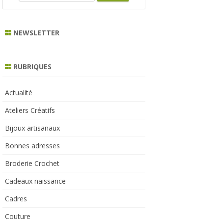
e
a
r
NEWSLETTER
c
h
RUBRIQUES
Actualité
Ateliers Créatifs
Bijoux artisanaux
Bonnes adresses
Broderie Crochet
Cadeaux naissance
Cadres
Couture