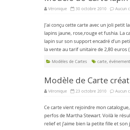
Véronique
30 octobre 2010
Aucun 
CARTES NOËL ET VOEUX
J’ai conçu cette carte avec un joli pe
lapins jaune, rose,rouge et fushia. La c
lapin sur son support encadré d’un peti
la vente au tarif unitaire de 2,80 euros 
Modèles de Cartes
carte
,
événemen
Modèle de Carte créat
Véronique
23 octobre 2010
Aucun 
Ce carte vient rejoindre mon catalogue, 
perfos de Martha Stewart. Voilà le résul
relief et j’aime bien la petite fille et 