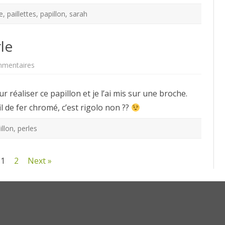
e
,
paillettes
,
papillon
,
sarah
le
sur
mmentaires
Broche
papillon
en
ur réaliser ce papillon et je l’ai mis sur une broche.
perle
il de fer chromé, c’est rigolo non ??
illon
,
perles
1
2
Next »