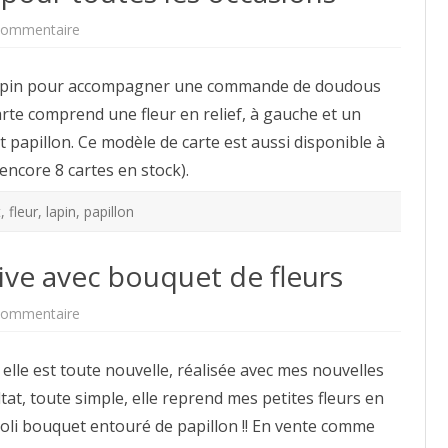
sur
commentaire
Modèle
de
Carte
tit lapin pour accompagner une commande de doudous
lapin
pour
arte comprend une fleur en relief, à gauche et un
toutes
les
t papillon. Ce modèle de carte est aussi disponible à
occasions
(encore 8 cartes en stock).
t
,
fleur
,
lapin
,
papillon
ive avec bouquet de fleurs
sur
commentaire
Modèle
de
Carte
elle est toute nouvelle, réalisée avec mes nouvelles
créative
avec
tat, toute simple, elle reprend mes petites fleurs en
bouquet
de
son joli bouquet entouré de papillon !! En vente comme
fleurs