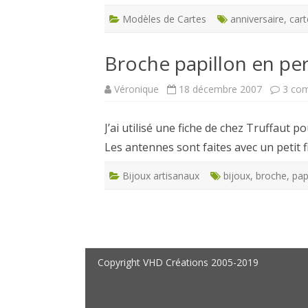
Modèles de Cartes
anniversaire
,
cart
Broche papillon en per
Véronique
18 décembre 2007
3 co
J’ai utilisé une fiche de chez Truffaut po
Les antennes sont faites avec un petit f
Bijoux artisanaux
bijoux
,
broche
,
pap
Pagination
des
Copyright VHD Créations 2005-2019
publications