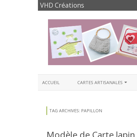
VHD Créations
ACCUEIL
CARTES ARTISANALES
CARTES NAISSANCE
CARTES ANNIVERSAIRES
TAG ARCHIVES:
PAPILLON
CARTES FÊTES ET FAMILLE
Modèle de Carte lapin 
CARTES AMOUR