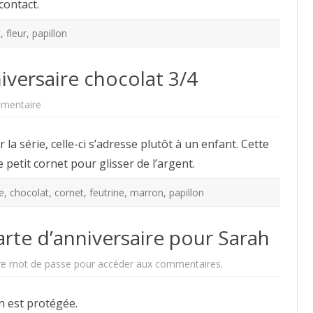
contact.
t
,
fleur
,
papillon
iversaire chocolat 3/4
sur
mentaire
Modèle
de
Carte
a série, celle-ci s’adresse plutôt à un enfant. Cette
d’anniversaire
chocolat
 le petit cornet pour glisser de l’argent.
3/4
e
,
chocolat
,
cornet
,
feutrine
,
marron
,
papillon
rte d’anniversaire pour Sarah
re mot de passe pour accéder aux commentaires.
ion est protégée.