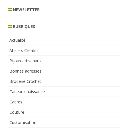
a
r
NEWSLETTER
c
h
RUBRIQUES
Actualité
Ateliers Créatifs
Bijoux artisanaux
Bonnes adresses
Broderie Crochet
Cadeaux naissance
Cadres
Couture
Customisation