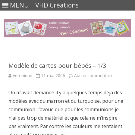
MENU
VHD Créations
Skip
to
content
Modèle de cartes pour bébés – 1/3
sur
Véronique
11 mai 2006
Aucun commentaire
Modèle
de
cartes
On m’avait demandé il y a quelques temps déjà des
pour
bébés
modèles avec du marron et du turquoise, pour une
–
1/3
communion. J’avoue que pour les communions je
n’ai pas trop de matériel et que cela ne m’inspire
pas vraiment. Par contre les couleurs me tentaient
alors voilà un premier jet.