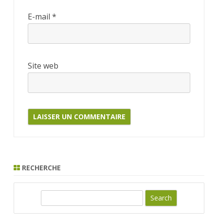
E-mail
*
Site web
RECHERCHE
S
e