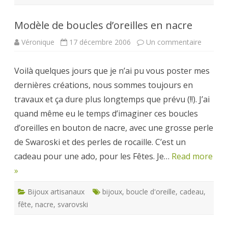
Modèle de boucles d’oreilles en nacre
sur
Véronique
17 décembre 2006
Un commentaire
Modèle
de
boucles
Voilà quelques jours que je n’ai pu vous poster mes
d’oreille
en
dernières créations, nous sommes toujours en
nacre
travaux et ça dure plus longtemps que prévu (!!). J’ai
quand même eu le temps d’imaginer ces boucles
d’oreilles en bouton de nacre, avec une grosse perle
de Swaroski et des perles de rocaille. C’est un
cadeau pour une ado, pour les Fêtes. Je…
Read more
»
Bijoux artisanaux
bijoux
,
boucle d'oreille
,
cadeau
,
fête
,
nacre
,
svarovski