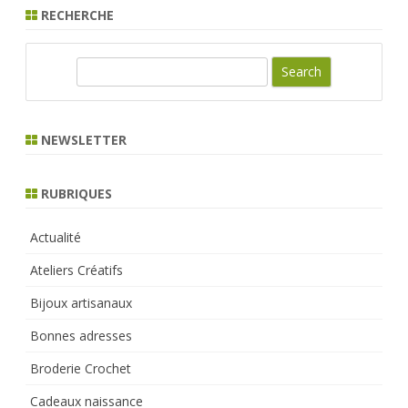
RECHERCHE
S
e
a
r
NEWSLETTER
c
h
RUBRIQUES
Actualité
Ateliers Créatifs
Bijoux artisanaux
Bonnes adresses
Broderie Crochet
Cadeaux naissance