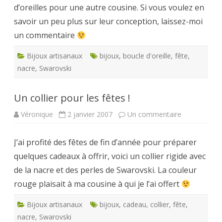
d’oreilles pour une autre cousine. Si vous voulez en
de
Swarovski
savoir un peu plus sur leur conception, laissez-moi
un commentaire
Bijoux artisanaux
bijoux
,
boucle d'oreille
,
fête
,
nacre
,
Swarovski
Un collier pour les fêtes !
sur
Véronique
2 janvier 2007
Un commentaire
Un
collier
pour
J’ai profité des fêtes de fin d’année pour préparer
les
fêtes
quelques cadeaux à offrir, voici un collier rigide avec
!
de la nacre et des perles de Swarovski. La couleur
rouge plaisait à ma cousine à qui je l’ai offert
Bijoux artisanaux
bijoux
,
cadeau
,
collier
,
fête
,
nacre
,
Swarovski