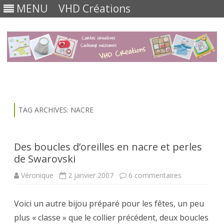
MENU
VHD Créations
Skip
to
content
TAG ARCHIVES:
NACRE
Des boucles d’oreilles en nacre et perles
de Swarovski
sur
Véronique
2 janvier 2007
6 commentaires
Des
boucles
d’oreilles
Voici un autre bijou préparé pour les fêtes, un peu
en
nacre
plus « classe » que le collier précédent, deux boucles
et
perles