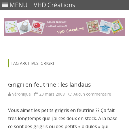
MENU
VHD Créations
Skip
to
content
TAG ARCHIVES:
GRIGRI
Grigri en feutrine : les landaus
sur
Véronique
23 mars 2008
Aucun commentaire
Grigri
en
feutrine
Vous aimez les petits grigris en feutrine ?? Ça fait
:
les
très longtemps que j’ai ces deux en stock. A la base
landaus
ce sont des grigris ou des petits « bidules » qui