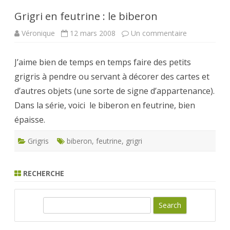
Grigri en feutrine : le biberon
sur
Véronique
12 mars 2008
Un commentaire
Grigri
en
feutrine
J’aime bien de temps en temps faire des petits
:
le
grigris à pendre ou servant à décorer des cartes et
biberon
d’autres objets (une sorte de signe d’appartenance).
Dans la série, voici le biberon en feutrine, bien
épaisse.
Grigris
biberon
,
feutrine
,
grigri
RECHERCHE
S
e
a