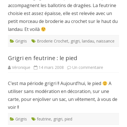
accompagnent les ballotins de dragées. La feutrine
choisie est assez épaisse, elle est relevée avec un
petit morceau de broderie au crochet sur le haut du
landau. Et voilà
Grigris
Broderie Crochet
,
grigri
,
landau
,
naissance
Grigri en feutrine : le pied
sur
Véronique
14 mars 2008
Un commentaire
Grigri
en
feutrine
C’est ma période grigri !! Aujourd’hui, le pied
:
A
le
utiliser sans modération en décoration, sur une
pied
carte, pour enjoliver un sac, un vêtement, à vous de
voir !!
Grigris
feutrine
,
grigri
,
pied