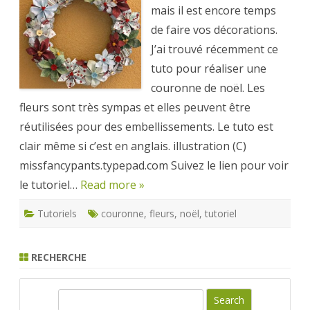
mais il est encore temps
en
fleurs
de faire vos décorations.
en
papier
J’ai trouvé récemment ce
tuto pour réaliser une
couronne de noël. Les
fleurs sont très sympas et elles peuvent être
réutilisées pour des embellissements. Le tuto est
clair même si c’est en anglais. illustration (C)
missfancypants.typepad.com Suivez le lien pour voir
le tutoriel…
Read more »
Tutoriels
couronne
,
fleurs
,
noël
,
tutoriel
RECHERCHE
S