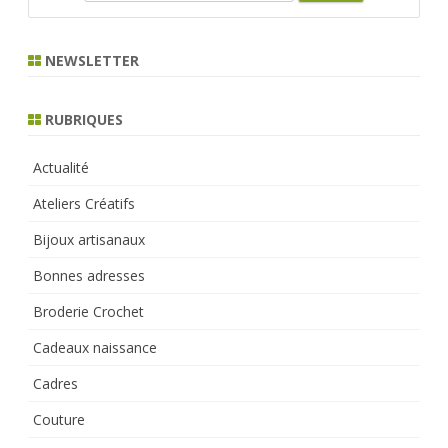
e
a
r
NEWSLETTER
c
h
RUBRIQUES
Actualité
Ateliers Créatifs
Bijoux artisanaux
Bonnes adresses
Broderie Crochet
Cadeaux naissance
Cadres
Couture