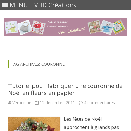
MENU
VHD Créations
Skip
to
content
TAG ARCHIVES:
COURONNE
Tutoriel pour fabriquer une couronne de
Noël en fleurs en papier
sur
Véronique
12 décembre 2011
4 commentaires
Tutoriel
pour
fabrique
Les fêtes de Noël
une
couronn
approchent à grands pas
de
Noël