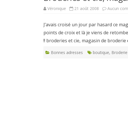
Véronique
21 août 2008
Aucun com
CARTES NOËL ET VOEUX
J’avais croisé un jour par hasard ce maga
points de croix et là je viens de retombe
!! broderies et cie, magasin de broderie
Bonnes adresses
boutique
,
Broderie