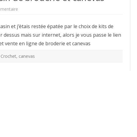
sur
mentaire
Broderies
et
cie,
sin et j’ètais restée épatée par le choix de kits de
magasin
de
r dessus mais sur internet, alors je vous passe le lien
broderie
et
 et vente en ligne de broderie et canevas
canevas
 Crochet
,
canevas