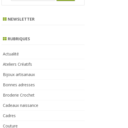
e
a
r
NEWSLETTER
c
h
RUBRIQUES
Actualité
Ateliers Créatifs
Bijoux artisanaux
Bonnes adresses
Broderie Crochet
Cadeaux naissance
Cadres
Couture