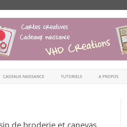
Skip
to
CADEAUX NAISSANCE
TUTORIELS
A PROPOS
content
sin de broderie et canevas