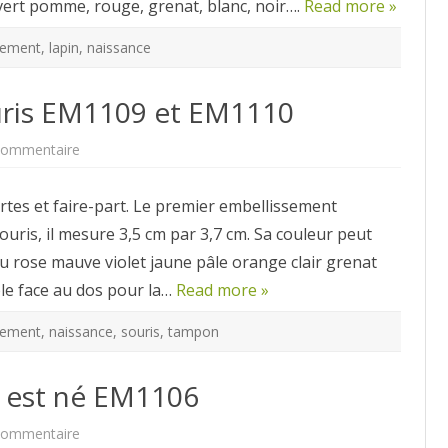
, vert pomme, rouge, grenat, blanc, noir….
Read more »
sement
,
lapin
,
naissance
uris EM1109 et EM1110
sur
commentaire
2
embellissements
souris
rtes et faire-part. Le premier embellissement
EM1109
et
ris, il mesure 3,5 cm par 3,7 cm. Sa couleur peut
EM1110
eu rose mauve violet jaune pâle orange clair grenat
ble face au dos pour la…
Read more »
sement
,
naissance
,
souris
,
tampon
é est né EM1106
sur
commentaire
Embellissement