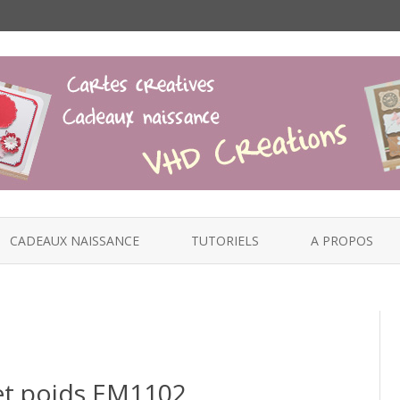
Skip
to
CADEAUX NAISSANCE
TUTORIELS
A PROPOS
content
 et poids EM1102