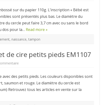
:
bébé
ossé sur du papier 110g. L’inscription « Bébé est
est
né
sponibles sont présentés plus bas. Le diamètre du
EM1106
re du cercle peut faire 3,7 cm avec ou sans le bord
 au dos pour la…
Read more »
sement
,
naissance
,
tampon
t de cire petits pieds EM1107
sur
commentaire
Embellissement
:
cachet
e avec des petits pieds. Les couleurs disponibles sont
de
cire
vert, saumon et rouge. Le diamètre du cercle est
petits
pieds
mum) Retrouvez tous les articles en vente sur la
EM1107