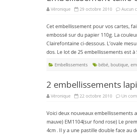
Véronique
29 octobre 2010
Aucun 
CARTES NOËL ET VOEUX
Cet embellissement pour vos cartes, fa
embossé sur du papier 110g. La couleur 
Clairefontaine ci-dessous. L’ovale mesur
dos. Le lot de 25 embellissements est 
Embellissements
bébé
,
boutique
,
em
2 embellissements la
Véronique
22 octobre 2010
Un com
Voici deux nouveaux embellissements ave
mauve) EM1104(sur fond rose) Le premi
4cm . Il y a une pastille double face au d