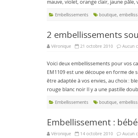
mauve, violet, orange clair, jaune pâle
Embellissements
boutique
,
embellis
2 embellissements so
Véronique
21 octobre 2010
Aucun 
Voici deux embellissements pour vos ca
EM1109 est une découpe en forme de sou
être adaptée à vos envies, au choix : bl
rouge blanc noir Il y a une pastille dou
Embellissements
boutique
,
embellis
Embellissement : béb
Véronique
14 octobre 2010
Aucun 