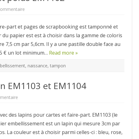
sur
commentaire
Embellissement
taille
et
ire-part et pages de scrapbooking est tamponné et
poids
EM1102
du papier est est à choisir dans la gamme de coloris
e 7,5 cm par 5,6cm. Il y a une pastille double face au
à 5 € un lot minimum…
Read more »
bellissement
,
naissance
,
tampon
pin EM1103 et EM1104
sur
mentaire
2
embellissements
lapin
c des lapins pour cartes et faire-part. EM1103 (le
EM1103
et
er embellissement est un lapin qui mesure 3cm par
EM1104
os. La couleur est à choisir parmi celles-ci : bleu, rose,