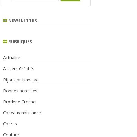
e
a
r
NEWSLETTER
c
h
RUBRIQUES
Actualité
Ateliers Créatifs
Bijoux artisanaux
Bonnes adresses
Broderie Crochet
Cadeaux naissance
Cadres
Couture