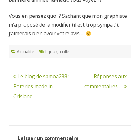
Vous en pensez quoi ? Sachant que mon graphiste
m’a proposé de la modifier (il est trop sympa :)),
j’aimerais bien avoir votre avis …
Actualité
bijoux
,
colle
Navigation
Le blog de samoa288 :
Réponses aux
de
Poteries made in
commentaires …
l’article
Crisland
Laisser un commentaire