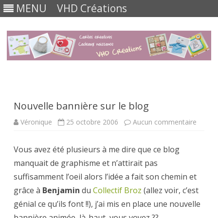
MENU
VHD Créations
Skip
to
content
Nouvelle bannière sur le blog
sur
Véronique
25 octobre 2006
Aucun commentaire
Nouvel
banniè
sur
Vous avez été plusieurs à me dire que ce blog
le
blog
manquait de graphisme et n’attirait pas
suffisamment l’oeil alors l’idée a fait son chemin et
grâce à
Benjamin
du
Collectif Broz
(allez voir, c’est
génial ce qu’ils font !!), j’ai mis en place une nouvelle
bannière animée, là-haut, vous voyez ??