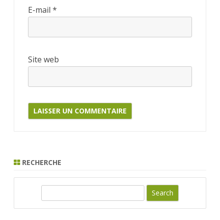
E-mail
*
Site web
RECHERCHE
S
e
a