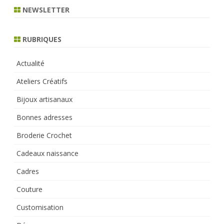
r
NEWSLETTER
c
h
RUBRIQUES
Actualité
Ateliers Créatifs
Bijoux artisanaux
Bonnes adresses
Broderie Crochet
Cadeaux naissance
Cadres
Couture
Customisation