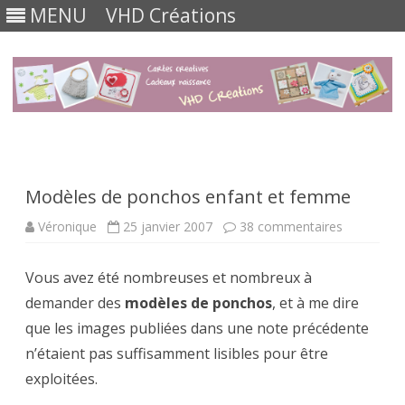
MENU
VHD Créations
Skip
to
content
Modèles de ponchos enfant et femme
sur
Véronique
25 janvier 2007
38 commentaires
Modèles
de
ponchos
Vous avez été nombreuses et nombreux à
enfant
et
demander des
modèles de ponchos
, et à me dire
femme
que les images publiées dans une note précédente
n’étaient pas suffisamment lisibles pour être
exploitées.