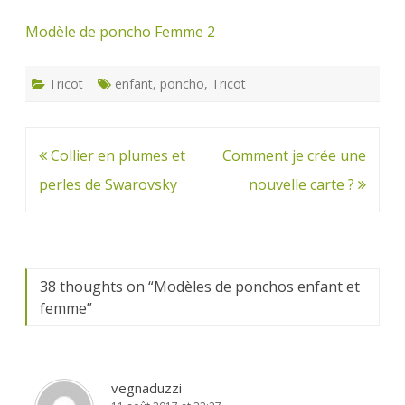
Modèle de poncho Femme 2
Tricot
enfant
,
poncho
,
Tricot
Navigation
Collier en plumes et
Comment je crée une
de
perles de Swarovsky
nouvelle carte ?
l’article
38 thoughts on “
Modèles de ponchos enfant et
femme
”
vegnaduzzi