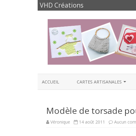
VHD Créations
ACCUEIL
CARTES ARTISANALES
CARTES NAISSANCE
Modèle de torsade pour
CARTES ANNIVERSAIRES
CARTES FÊTES ET FAMILLE
Véronique
14 août 2011
Aucun com
CARTES AMOUR