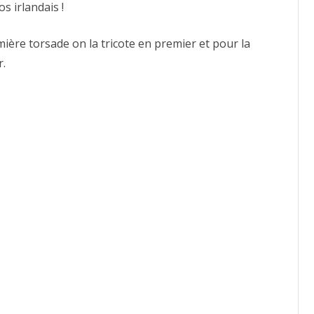
s irlandais !
pour
pull
irlandais
emière torsade on la tricote en premier et pour la
r.