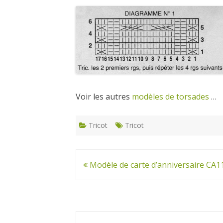
Voir les autres
modèles de torsades
…
Tricot
Tricot
Navigation
Modèle de carte d’anniversaire CA1
de
l’article