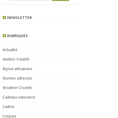
e
a
r
NEWSLETTER
c
h
RUBRIQUES
Actualité
Ateliers Créatifs
Bijoux artisanaux
Bonnes adresses
Broderie Crochet
Cadeaux naissance
Cadres
Couture