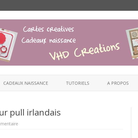
Skip
to
CADEAUX NAISSANCE
TUTORIELS
A PROPOS
content
 pull irlandais
sur
mentaire
Modèle
de
torsade