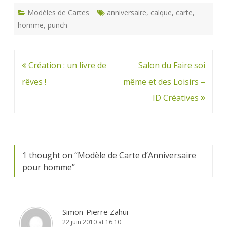
Modèles de Cartes
anniversaire
,
calque
,
carte
,
homme
,
punch
Navigation
Création : un livre de
Salon du Faire soi
de
rêves !
même et des Loisirs –
l’article
ID Créatives
1 thought on “
Modèle de Carte d’Anniversaire
pour homme
”
Simon-Pierre Zahui
22 juin 2010 at 16:10