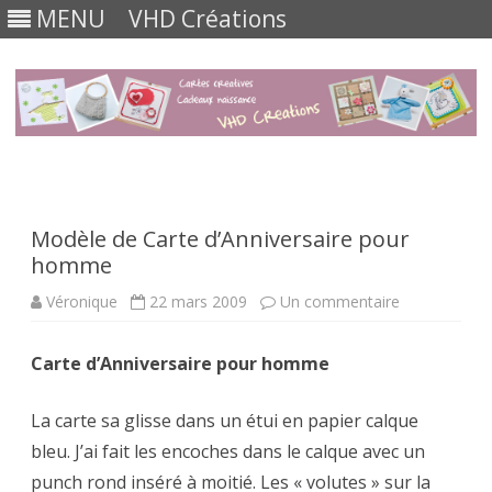
MENU
VHD Créations
Skip
to
content
Modèle de Carte d’Anniversaire pour
homme
sur
Véronique
22 mars 2009
Un commentaire
Modèle
de
Carte
Carte d’Anniversaire pour homme
d’Anniversair
pour
homme
La carte sa glisse dans un étui en papier calque
bleu. J’ai fait les encoches dans le calque avec un
punch rond inséré à moitié. Les « volutes » sur la