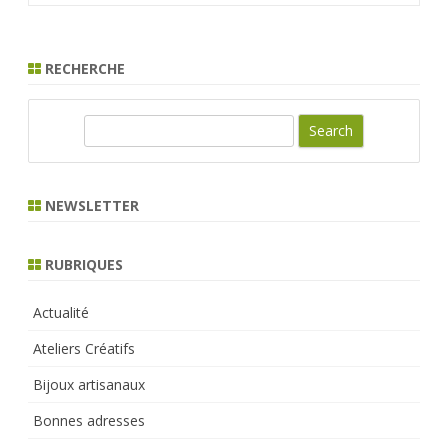
RECHERCHE
S
e
a
r
NEWSLETTER
c
h
RUBRIQUES
Actualité
Ateliers Créatifs
Bijoux artisanaux
Bonnes adresses