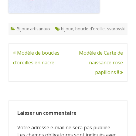
Bijoux artisanaux
bijoux
,
boucle d'oreille
,
svarovski
Navigation
Modèle de boucles
Modèle de Carte de
de
d’oreilles en nacre
naissance rose
l’article
papillons !!
Laisser un commentaire
Votre adresse e-mail ne sera pas publiée.
Les champs obligatoires sont indiqués avec