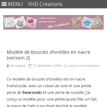
MENU
VHD Créations
Skip
to
content
Modèle de boucles d’oreilles en nacre
(version 2)
sur
Véronique
17 décembre 2006
Aucun commentaire
Mod
de
bouc
Ce modèle de boucles d’oreilles est en nacre
d’ore
en
translucide, avec un ruban de soie et une petite
nacr
(ver
perle de
Swarovski
et une perle de rocaille. J’ai
2)
conçu ce modèle pour une petite jeune fille, en fait
la soeur de l’ado a qui était destiné le modèle