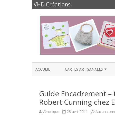
VHD Créations
ACCUEIL
CARTES ARTISANALES
CARTES NAISSANCE
Guide Encadrement – t
CARTES ANNIVERSAIRES
Robert Cunning chez E
CARTES FÊTES ET FAMILLE
Véronique
23 avril 2011
Aucun com
CARTES AMOUR