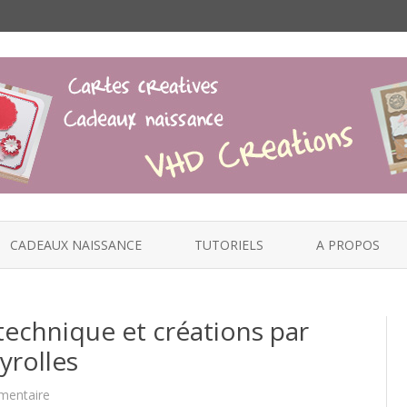
Skip
to
CADEAUX NAISSANCE
TUTORIELS
A PROPOS
content
echnique et créations par
yrolles
sur
mentaire
Guide