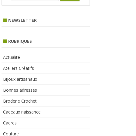
e
a
r
NEWSLETTER
c
h
RUBRIQUES
Actualité
Ateliers Créatifs
Bijoux artisanaux
Bonnes adresses
Broderie Crochet
Cadeaux naissance
Cadres
Couture