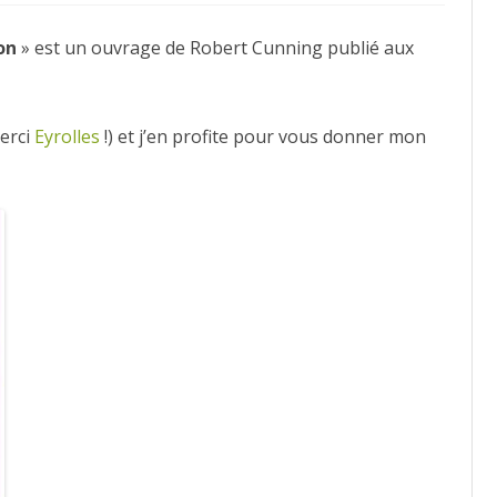
Encadrement
–
on
» est un ouvrage de Robert Cunning publié aux
technique
et
créations
par
Robert
Cunning
merci
Eyrolles
!) et j’en profite pour vous donner mon
chez
Eyrolles