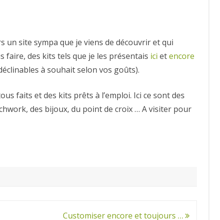
créatifs
prêts
à
l’emploi
s un site sympa que je viens de découvrir et qui
s faire, des kits tels que je les présentais
ici
et
encore
 déclinables à souhait selon vos goûts).
us faits et des kits prêts à l’emploi. Ici ce sont des
chwork, des bijoux, du point de croix … A visiter pour
Customiser encore et toujours …