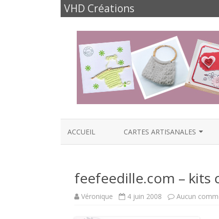
VHD Créations
ACCUEIL
CARTES ARTISANALES
CARTES NAISSANCE
feefeedille.com – kits c
CARTES ANNIVERSAIRES
CARTES FÊTES ET FAMILLE
Véronique
4 juin 2008
Aucun comme
CARTES AMOUR