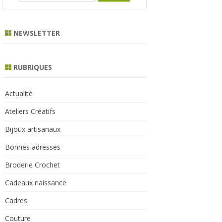
e
a
r
NEWSLETTER
c
h
RUBRIQUES
Actualité
Ateliers Créatifs
Bijoux artisanaux
Bonnes adresses
Broderie Crochet
Cadeaux naissance
Cadres
Couture