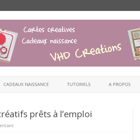
Skip
to
CADEAUX NAISSANCE
TUTORIELS
A PROPOS
content
réatifs prêts à l’emploi
sur
ntaire
feefeedille.com
–
kits