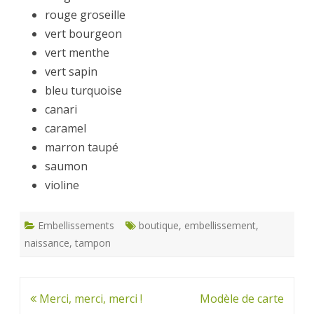
rouge groseille
vert bourgeon
vert menthe
vert sapin
bleu turquoise
canari
caramel
marron taupé
saumon
violine
Embellissements
boutique
,
embellissement
,
naissance
,
tampon
Navigation
Merci, merci, merci !
Modèle de carte