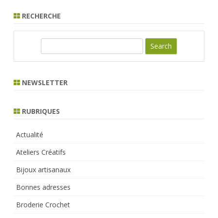
RECHERCHE
S
e
a
r
NEWSLETTER
c
h
RUBRIQUES
Actualité
Ateliers Créatifs
Bijoux artisanaux
Bonnes adresses
Broderie Crochet