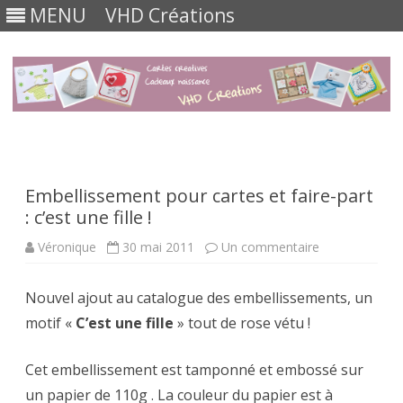
MENU
VHD Créations
Skip
to
content
Embellissement pour cartes et faire-part
: c’est une fille !
sur
Véronique
30 mai 2011
Un commentaire
Embellissemen
cartes
et
Nouvel ajout au catalogue des embellissements, un
faire-
part
motif «
C’est une fille
» tout de rose vétu !
:
c’est
une
fille
Cet embellissement est tamponné et embossé sur
!
un papier de 110g . La couleur du papier est à