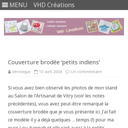
MENU
VHD Créations
Skip
to
content
Couverture brodée ‘petits indiens’
sur
Véronique
10 avril 2006
Un commentaire
Couverture
brodée
‘petits
Si vous avez bien observé les photos de mon stand
indiens’
au Salon de l’Artisanat de Vitry (voir les notes
précédentes), vous avez peut-être remarqué la
couverture brodée que je vous présente ici. J’ai fait
ce modèle il y a déjà quelques … temps (!) pour ma
puce Lou-hannah et elle sert aussi à la petite