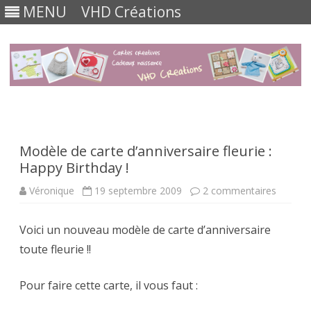
MENU
VHD Créations
Skip
to
content
Modèle de carte d’anniversaire fleurie :
Happy Birthday !
sur
Véronique
19 septembre 2009
2 commentaires
Modèle
de
carte
Voici un nouveau modèle de carte d’anniversaire
d’annive
fleurie
toute fleurie !!
:
Happy
Birthda
!
Pour faire cette carte, il vous faut :