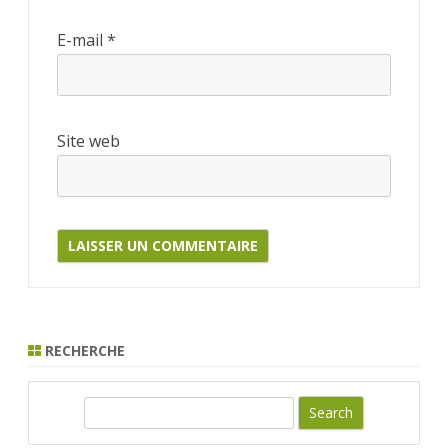
E-mail
*
Site web
RECHERCHE
S
e