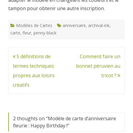
adapter le modèle en changeant les couleurs et le
tampon pour obtenir une autre inscription.
Modèles de Cartes
anniversaire
,
archival-ink
,
carte
,
fleur
,
penny-black
Navigation
5 définitions de
Comment faire un
de
termes techniques
bonnet péruvien au
l’article
propres aux loisirs
tricot ?
créatifs
2 thoughts on “
Modèle de carte d’anniversaire
fleurie : Happy Birthday !
”