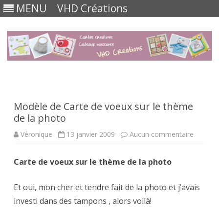
MENU
VHD Créations
Skip
to
content
Modèle de Carte de voeux sur le thème
de la photo
sur
Véronique
13 janvier 2009
Aucun commentaire
Modèle
de
Carte
Carte de voeux sur le thème de la photo
de
voeux
sur
le
Et oui, mon cher et tendre fait de la photo et j’avais
thème
de
investi dans des tampons , alors voilà!
la
photo