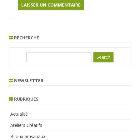
RECHERCHE
S
e
a
r
NEWSLETTER
c
h
RUBRIQUES
Actualité
Ateliers Créatifs
Bijoux artisanaux