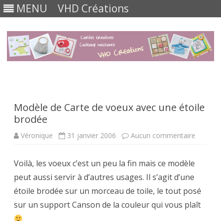
MENU
VHD Créations
Skip
to
content
Modèle de Carte de voeux avec une étoile
brodée
sur
Véronique
31 janvier 2006
Aucun commentaire
Modèle
de
Carte
Voilà, les voeux c’est un peu la fin mais ce modèle
de
voeux
peut aussi servir à d’autres usages. Il s’agit d’une
avec
une
étoile brodée sur un morceau de toile, le tout posé
étoile
brodée
sur un support Canson de la couleur qui vous plaît