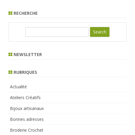
RECHERCHE
S
e
a
r
NEWSLETTER
c
h
RUBRIQUES
Actualité
Ateliers Créatifs
Bijoux artisanaux
Bonnes adresses
Broderie Crochet