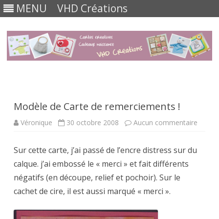
MENU
VHD Créations
Skip
to
content
Modèle de Carte de remerciements !
sur
Véronique
30 octobre 2008
Aucun commentaire
Modèl
de
Carte
Sur cette carte, j’ai passé de l’encre distress sur du
de
remer
calque. j’ai embossé le « merci » et fait différents
!
négatifs (en découpe, relief et pochoir). Sur le
cachet de cire, il est aussi marqué « merci ».