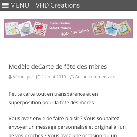
MENU
VHD Créations
Skip
to
content
Modèle deCarte de fête des mères
sur
Véronique
14 mai 2010
Aucun commentaire
Modèle
deCarte
de
Petite carte tout en transparence et en
fête
des
superposition pour la fête des mères.
mères
Vous avez envie de faire plaisir ? Vous souhaitez
envoyer un message personnalisé et original à l’un
de vos proches ? Vous avez une occasion ou un