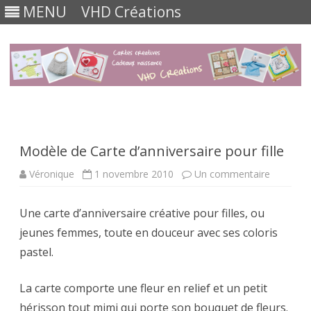
MENU
VHD Créations
Skip
to
content
Modèle de Carte d’anniversaire pour fille
sur
Véronique
1 novembre 2010
Un commentaire
Modèle
de
Carte
Une carte d’anniversaire créative pour filles, ou
d’anniver
pour
jeunes femmes, toute en douceur avec ses coloris
fille
pastel.
La carte comporte une fleur en relief et un petit
hérisson tout mimi qui porte son bouquet de fleurs.