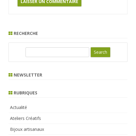
RECHERCHE
S
e
a
r
NEWSLETTER
c
h
RUBRIQUES
Actualité
Ateliers Créatifs
Bijoux artisanaux