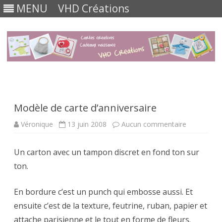
MENU
VHD Créations
Skip
to
content
Modèle de carte d’anniversaire
sur
Véronique
13 juin 2008
Aucun commentaire
Modèle
de
carte
Un carton avec un tampon discret en fond ton sur
d’anniversa
ton.
En bordure c’est un punch qui embosse aussi. Et
ensuite c’est de la texture, feutrine, ruban, papier et
attache parisienne et le tout en forme de fleurs.