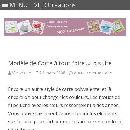
MENU
VHD Créations
Skip
to
content
Modèle de Carte à tout faire … la suite
sur
Véronique
24 mars 2008
Aucun commentaire
Modèle
de
Carte
Encore un autre style de carte polyvalente, et là
à
tout
encore on peut changer les couleurs. Les nœuds de
faire
…
fil peluche avec les cœurs ressemblent à des anges.
la
suite
Vous pouvez aisément repositionner les éléments
sur la carte pour l’adapter et la faire correspondre à
votre besoin.