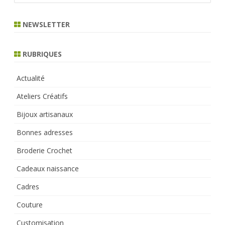
a
r
NEWSLETTER
c
h
RUBRIQUES
Actualité
Ateliers Créatifs
Bijoux artisanaux
Bonnes adresses
Broderie Crochet
Cadeaux naissance
Cadres
Couture
Customisation