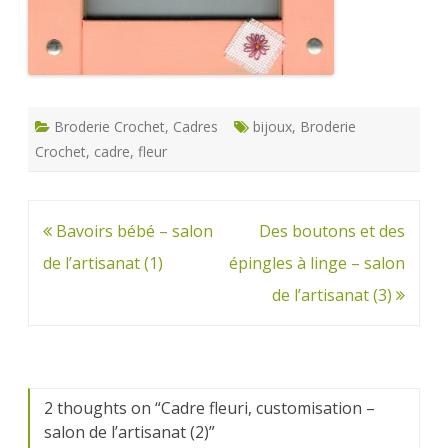
Broderie Crochet
,
Cadres
bijoux
,
Broderie
Crochet
,
cadre
,
fleur
Navigation
Bavoirs bébé – salon
Des boutons et des
de
de l’artisanat (1)
épingles à linge – salon
l’article
de l’artisanat (3)
2 thoughts on “
Cadre fleuri, customisation –
salon de l’artisanat (2)
”