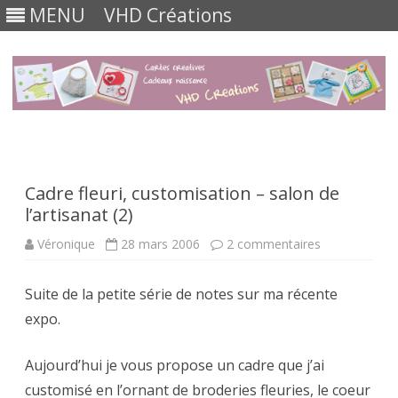
MENU
VHD Créations
Skip
to
content
Cadre fleuri, customisation – salon de
l’artisanat (2)
sur
Véronique
28 mars 2006
2 commentaires
Cadre
fleuri,
customisatio
Suite de la petite série de notes sur ma récente
–
salon
expo.
de
l’artisanat
(2)
Aujourd’hui je vous propose un cadre que j’ai
customisé en l’ornant de broderies fleuries, le coeur