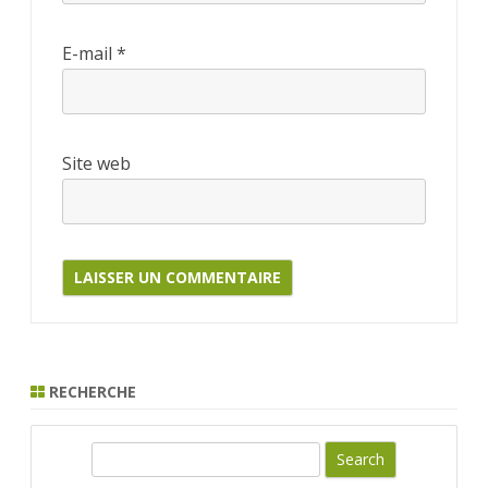
E-mail
*
Site web
RECHERCHE
S
e