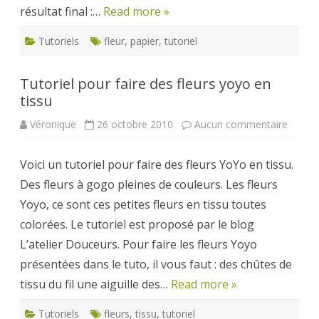
résultat final :…
Read more »
Tutoriels
fleur
,
papier
,
tutoriel
Tutoriel pour faire des fleurs yoyo en
tissu
sur
Véronique
26 octobre 2010
Aucun commentaire
Tutorie
pour
faire
Voici un tutoriel pour faire des fleurs YoYo en tissu.
des
fleurs
Des fleurs à gogo pleines de couleurs. Les fleurs
yoyo
en
Yoyo, ce sont ces petites fleurs en tissu toutes
tissu
colorées. Le tutoriel est proposé par le blog
L’atelier Douceurs. Pour faire les fleurs Yoyo
présentées dans le tuto, il vous faut : des chûtes de
tissu du fil une aiguille des…
Read more »
Tutoriels
fleurs
,
tissu
,
tutoriel