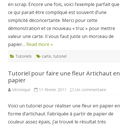
en scrap. Encore une fois, voici l’exemple parfait que
scrapbookin
ce qui parait être compliqué est souvent d’une
simplicité déconcertante. Merci pour cette
démonstration et ce nouveau « truc » pour mettre
valeur une carte. Il vous faut juste un morceau de
papier…
Read more »
Tutoriels
carte
,
tutoriel
Tutoriel pour faire une fleur Artichaut en
papier
sur
Véronique
11 février 2011
Un commentaire
Tutoriel
pour
faire
Voici un tutoriel pour réaliser une fleur en papier en
une
fleur
forme d’artichaut. Fabriquée à partir de papier de
Artichaut
en
couleur assez épais, j’ai trouvé le résultat très
papier