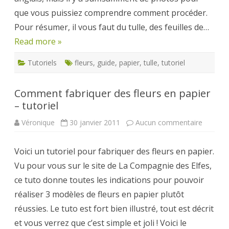
que vous puissiez comprendre comment procéder.
Pour résumer, il vous faut du tulle, des feuilles de…
Read more »
Tutoriels
fleurs
,
guide
,
papier
,
tulle
,
tutoriel
Comment fabriquer des fleurs en papier
– tutoriel
sur
Véronique
30 janvier 2011
Aucun commentaire
Comme
fabrique
des
Voici un tutoriel pour fabriquer des fleurs en papier.
fleurs
en
Vu pour vous sur le site de La Compagnie des Elfes,
papier
–
ce tuto donne toutes les indications pour pouvoir
tutoriel
réaliser 3 modèles de fleurs en papier plutôt
réussies. Le tuto est fort bien illustré, tout est décrit
et vous verrez que c’est simple et joli ! Voici le