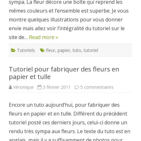
sympa. La fleur décore une boîte qui reprend les
mêmes couleurs et l’ensemble est superbe. Je vous
montre quelques illustrations pour vous donner
envie mais allez voir l’intégralité du tutoriel sur le
site de…
Read more »
Tutoriels
fleur
,
papier
,
tuto
,
tutoriel
Tutoriel pour fabriquer des fleurs en
papier et tulle
sur
Véronique
3 février 2011
5 commentaires
Tutoriel
pour
fabriquer
Encore un tuto aujourd’hui, pour fabriquer des
des
fleurs
fleurs en papier et en tulle. Différent du précédent
en
papier
tutoriel posté ces derniers jours, celui-ci donne un
et
tulle
rendu très sympa aux fleurs. Le texte du tuto est en
anglais, mais il y a suffisamment de photos pour