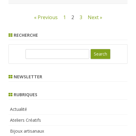
Pagination
« Previous
1
2
3
Next »
des
RECHERCHE
publications
S
e
a
r
NEWSLETTER
c
h
RUBRIQUES
Actualité
Ateliers Créatifs
Bijoux artisanaux