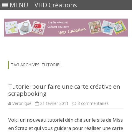
MENU
VHD Créations
Skip
to
content
TAG ARCHIVES:
TUTORIEL
Tutoriel pour faire une carte créative en
scrapbooking
sur
Véronique
21 février 2011
3 commentaires
Tutoriel
pour
faire
Voici un nouveau tutoriel déniché sur le site de Miss
une
carte
en Scrap et qui vous guidera pour réaliser une carte
créative
en