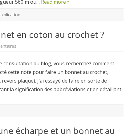
longueur 560 m ou…
Read more »
explication
et en coton au crochet ?
sur
ntaires
Comment
faire
un
de consultation du blog, vous recherchez comment
bonnet
en
octé cette note pour faire un bonnet au crochet,
coton
au
revers plaqué). J’ai essayé de faire en sorte de
crochet
?
nt la signification des abbréviations et en détaillant
une écharpe et un bonnet au