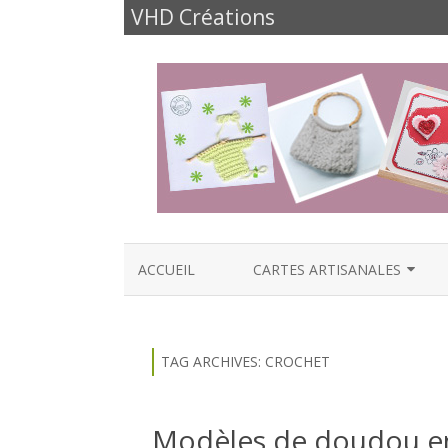
VHD Créations
ACCUEIL
CARTES ARTISANALES
CARTES NAISSANCE
CARTES ANNIVERSAIRES
TAG ARCHIVES:
CROCHET
CARTES FÊTES ET FAMILLE
Modèles de doudou en 
CARTES AMOUR