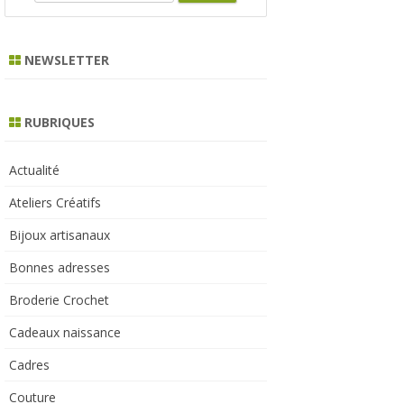
e
a
r
NEWSLETTER
c
h
RUBRIQUES
Actualité
Ateliers Créatifs
Bijoux artisanaux
Bonnes adresses
Broderie Crochet
Cadeaux naissance
Cadres
Couture