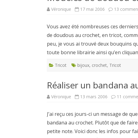
Véronique
17 mai 2006
13 comment
CARTES NOËL ET VOEUX
Vous avez été nombreuses ces dernier
de doudous au crochet, en tricot, commen
peu, je vous ai trouvé deux bouquins qui
toute bonne librairie ainsi qu’en cliqua
Tricot
bijoux
,
crochet
,
Tricot
Réaliser un bandana a
Véronique
13 mars 2006
11 commen
J’ai reçu ces jours-ci un message de q
bandana au crochet. Plutôt que de faire
petite note. Voici donc les infos pour f