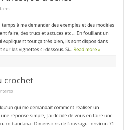
sur
aires
Modèles
de
doudou
s temps à me demander des exemples et des modèles
en
tricot,
t faire, des trucs et astuces etc … En fouillant un
au
crochet
 expliquent tout ça très bien, ils sont dispos dans
nt sur les vignettes ci-dessous. Si…
Read more »
u crochet
sur
taires
Réaliser
un
bandana
uelqu’un qui me demandait comment réaliser un
au
crochet
 une réponse simple, j’ai décidé de vous en faire une
aire ce bandana : Dimensions de l’ouvrage : environ 71